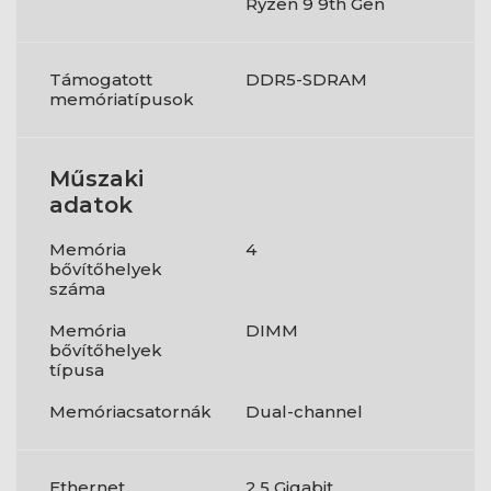
Ryzen 9 9th Gen
Támogatott
DDR5-SDRAM
memóriatípusok
Műszaki
adatok
Memória
4
bővítőhelyek
száma
Memória
DIMM
bővítőhelyek
típusa
Memóriacsatornák
Dual-channel
Ethernet
2.5 Gigabit