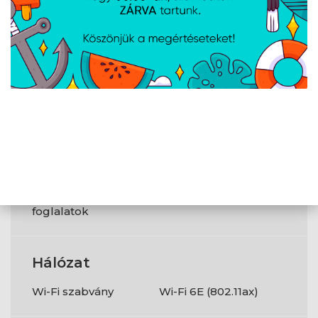
DisplayPort száma
1
USB 3.2 Gen 1 (3.1
0
Gen 1) C típusú
portok száma
Tápellátás
SATA II-
0
csatlakozók
száma
PCI Express x16
1
(Gen 4.x)
foglalatok
Hálózat
Wi-Fi szabvány
Wi-Fi 6E (802.11ax)