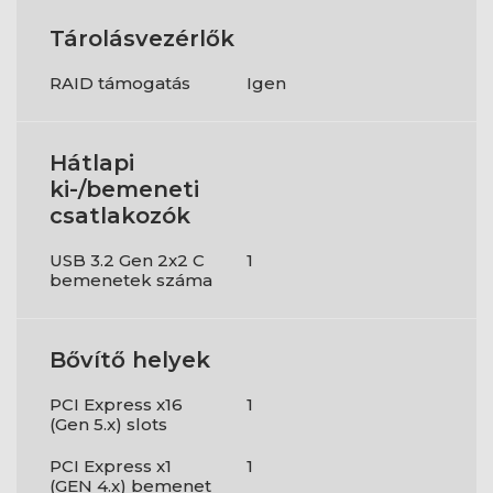
Tárolásvezérlők
RAID támogatás
Igen
Hátlapi
ki-/bemeneti
csatlakozók
USB 3.2 Gen 2x2 C
1
bemenetek száma
Bővítő helyek
PCI Express x16
1
(Gen 5.x) slots
PCI Express x1
1
(GEN 4.x) bemenet