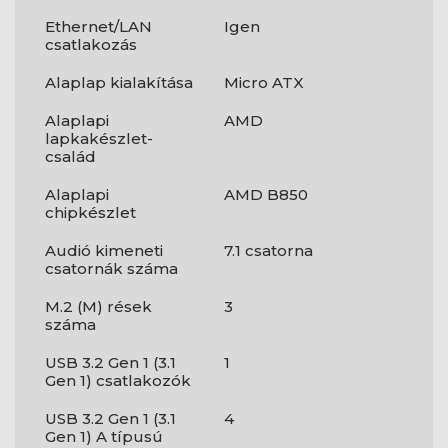
Ethernet/LAN
Igen
csatlakozás
Alaplap kialakítása
Micro ATX
Alaplapi
AMD
lapkakészlet-
család
Alaplapi
AMD B850
chipkészlet
Audió kimeneti
7.1 csatorna
csatornák száma
M.2 (M) rések
3
száma
USB 3.2 Gen 1 (3.1
1
Gen 1) csatlakozók
USB 3.2 Gen 1 (3.1
4
Gen 1) A típusú