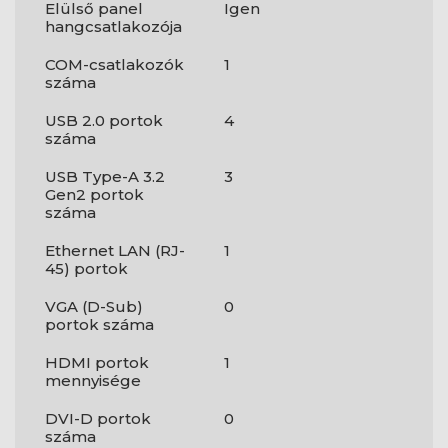
Elülső panel
Igen
hangcsatlakozója
COM-csatlakozók
1
száma
USB 2.0 portok
4
száma
USB Type-A 3.2
3
Gen2 portok
száma
Ethernet LAN (RJ-
1
45) portok
VGA (D-Sub)
0
portok száma
HDMI portok
1
mennyisége
DVI-D portok
0
száma