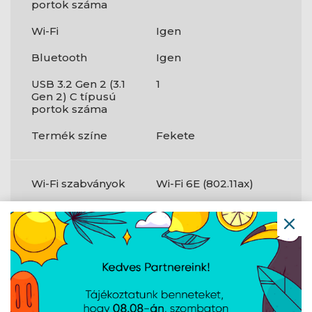
portok száma
Wi-Fi
Igen
Bluetooth
Igen
USB 3.2 Gen 2 (3.1
1
Gen 2) C típusú
portok száma
Termék színe
Fekete
Wi-Fi szabványok
Wi-Fi 6E (802.11ax)
Csatlakozók
és
csatlakozási
felületek