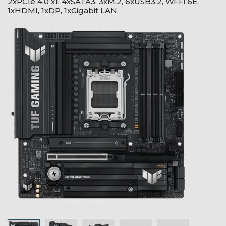
2xPCIe 4.0 x1, 4xSATA3, 3xM.2, 6xUSB3.2, Wi-Fi 6E,
1xHDMI, 1xDP, 1xGigabit LAN.