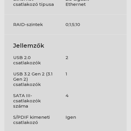
csatlakozó típusa
Ethernet
RAID-szintek
0;1;5;10
Jellemzők
USB 2.0
2
csatlakozók
USB 3.2 Gen 2 (3.1
1
Gen 2)
csatlakozók
SATA III-
4
csatlakozók
száma
S/PDIF kimeneti
Igen
csatlakozó