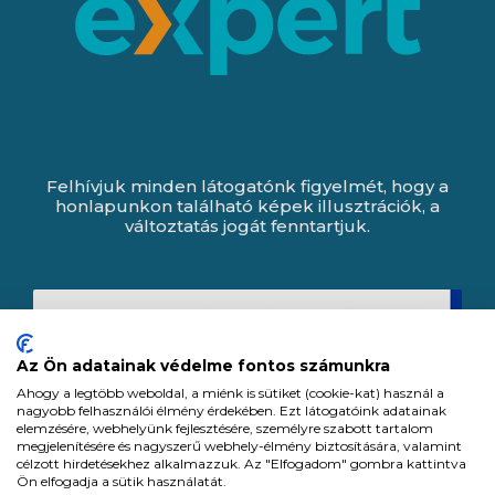
Felhívjuk minden látogatónk figyelmét, hogy a
honlapunkon található képek illusztrációk, a
változtatás jogát fenntartjuk.
Az Ön adatainak védelme fontos számunkra
Ahogy a legtöbb weboldal, a miénk is sütiket (cookie-kat) használ a
nagyobb felhasználói élmény érdekében. Ezt látogatóink adatainak
elemzésére, webhelyünk fejlesztésére, személyre szabott tartalom
megjelenítésére és nagyszerű webhely-élmény biztosítására, valamint
célzott hirdetésekhez alkalmazzuk. Az "Elfogadom" gombra kattintva
Ön elfogadja a sütik használatát.