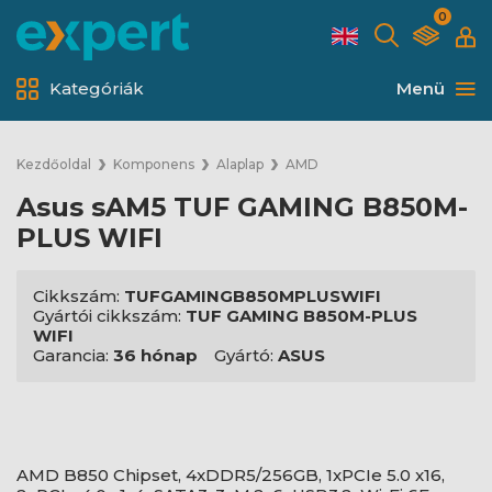
0
Kategóriák
Menü
Kezdőoldal
Komponens
Alaplap
AMD
Asus sAM5 TUF GAMING B850M-
PLUS WIFI
Cikkszám:
TUFGAMINGB850MPLUSWIFI
Gyártói cikkszám:
TUF GAMING B850M-PLUS
WIFI
Garancia:
36 hónap
Gyártó:
ASUS
AMD B850 Chipset, 4xDDR5/256GB, 1xPCIe 5.0 x16,