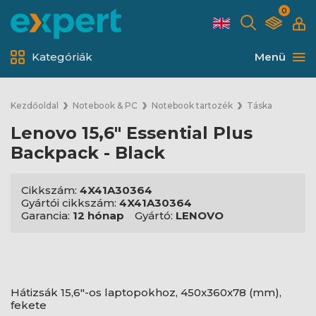
0
Kategóriák
Menü
Kezdőoldal
Notebook & PC
Notebook tartozék
Táska
Lenovo 15,6" Essential Plus
Backpack - Black
Cikkszám:
4X41A30364
Gyártói cikkszám:
4X41A30364
Garancia:
12 hónap
Gyártó:
LENOVO
Hátizsák 15,6"-os laptopokhoz, 450x360x78 (mm),
fekete