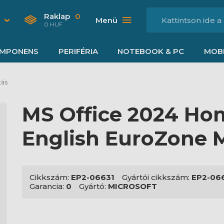
Raklap
0
Menü
0 HUF
MPONENS
PERIFÉRIA
NOTEBOOK & PC
MOBI
zás
MS Office 2024 Ho
English EuroZone 
Cikkszám:
EP2-06631
Gyártói cikkszám:
EP2-06
Garancia:
0
Gyártó:
MICROSOFT