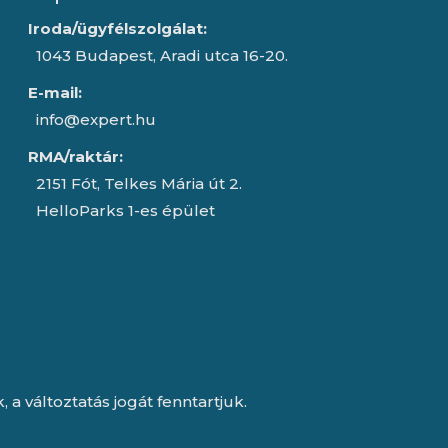
Iroda/ügyfélszolgálat:
1043 Budapest, Aradi utca 16-20.
E-mail:
info@expert.hu
RMA/raktár:
2151 Fót, Telkes Mária út 2.
HelloParks 1-es épület
a változtatás jogát fenntartjuk.