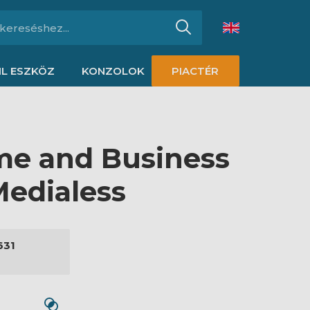
L ESZKÖZ
KONZOLOK
PIACTÉR
me and Business
Medialess
631