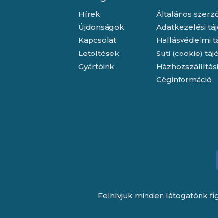
Hírek
Általános szerző
Újdonságok
Adatkezelési tá
Kapcsolat
Hallásvédelmi t
Letöltések
Süti (cookie) tá
Gyártóink
Házhozszállítás
Céginformáció
Felhívjuk minden látogatónk fig