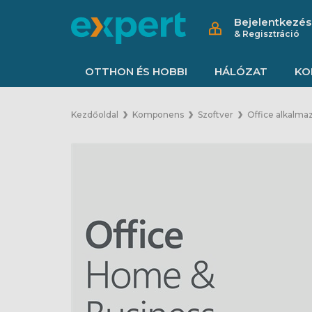
Bejelentkezés
& Regisztráció
OTTHON ÉS HOBBI
HÁLÓZAT
KO
Kezdőoldal
Komponens
Szoftver
Office alkalma