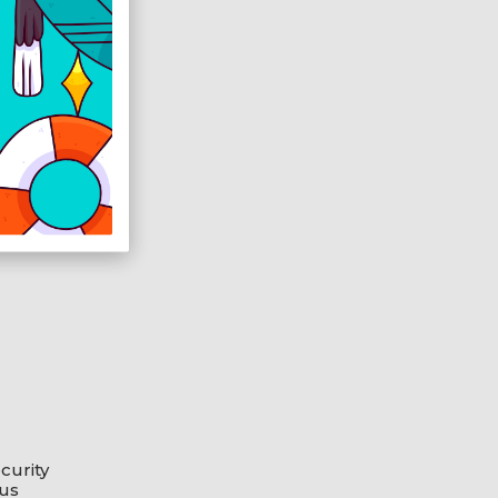
curity
kus