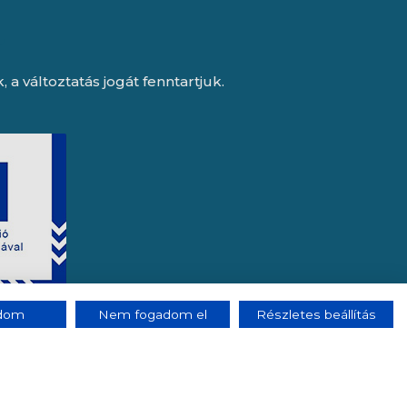
a változtatás jogát fenntartjuk.
adom
Nem fogadom el
Részletes beállítás
e, az Octopus 8 ERP forgalmazója.