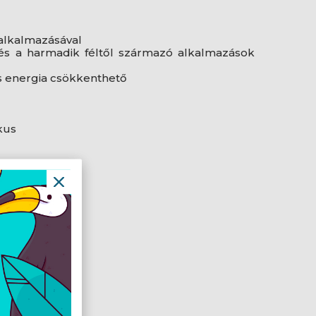
 alkalmazásával
és a harmadik féltől származó alkalmazások
s energia csökkenthető
kus