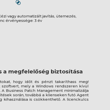
 Kézi vagy automatizált javítás, ütemezés,
enc érvényessége: 3 év
a megfelelőség biztosítása
atokat, hogy időt és pénzt takaríthass meg!
szoftvert, mely a Windows rendszeren kívül
t. A Business Patch Management minimalizálja
ítések során, továbbá a klienseken futó Agent
g kihasználása is csökkenthető. A licenckulcs