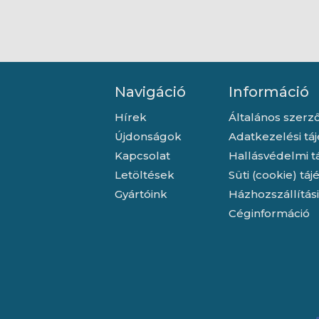
licenc
Navigáció
Információ
Hírek
Általános szerző
Újdonságok
Adatkezelési tá
Kapcsolat
Hallásvédelmi t
Letöltések
Süti (cookie) tá
Gyártóink
Házhozszállítás
Céginformáció