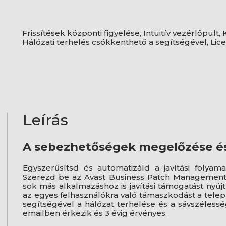
Frissítések központi figyelése, Intuitív vezérlőpult,
Hálózati terhelés csökkenthető a segítségével, Lic
Leírás
A sebezhetőségek megelőzése és 
Egyszerűsítsd és automatizáld a javítási folyam
Szerezd be az Avast Business Patch Management 
sok más alkalmazáshoz is javítási támogatást nyúj
az egyes felhasználókra való támaszkodást a telep
segítségével a hálózat terhelése és a sávszélessé
emailben érkezik és 3 évig érvényes.