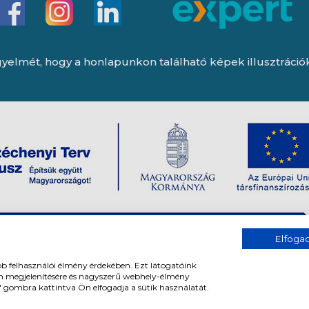
yelmét, hogy a honlapunkon található képek illusztrációk, 
Elfog
bb felhasználói élmény érdekében. Ezt látogatóink
om megjelenítésére és nagyszerű webhely-élmény
" gombra kattintva Ön elfogadja a sütik használatát.
og fenntartva. All rights reserved.
Tervezte és készítette:
Vision-Softwar