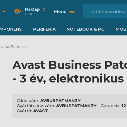
Raklap
0
Menü
0 HUF
MPONENS
PERIFÉRIA
NOTEBOOK & PC
MOBI
ivírus Business
Avast Business Pa
- 3 év, elektronikus
Cikkszám:
AVBUSPATMAN3Y
Gyártói cikkszám:
AVBUSPATMAN3Y
Garancia:
12
Gyártó:
AVAST