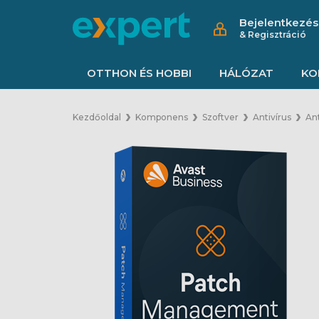
Bejelentkezés
& Regisztráció
OTTHON ÉS HOBBI
HÁLÓZAT
KO
Kezdőoldal
Komponens
Szoftver
Antivírus
Ant