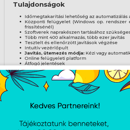
Tulajdonságok
Időmegtakarítási lehetőség az automatizálás
Központi felügyelet (Windows op. rendszer 
frissítésénél)
Szoftverek naprakészen tartásához szüksége
Több mint 400 alkalmazás, több ezer javítás
Tesztelt és ellenőrzött javítások végzése
Intuitív vezérlőpult
Javítás, ütemezés módja:
Kézi vagy automati
Online felügyeleti platform
Átfogó jelentések
Felhasználás:
Cégek számára
Kompatibilis operációs rendszer:
Windows
Licenc típusa:
Elektronikus licenc
Licenckulcs érvényessége:
36 hónap
Gyártói oldal
Angol nyelvű adatlap