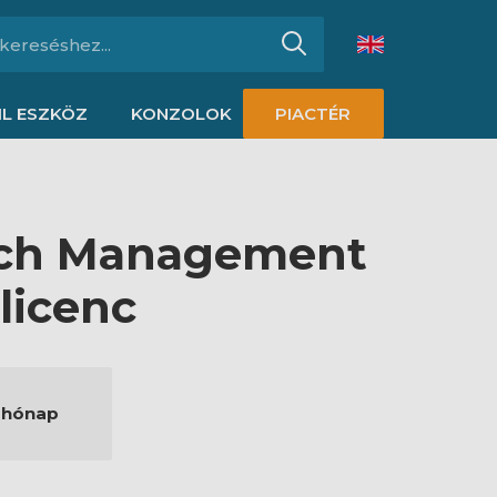
L ESZKÖZ
KONZOLOK
PIACTÉR
tch Management
 licenc
 hónap