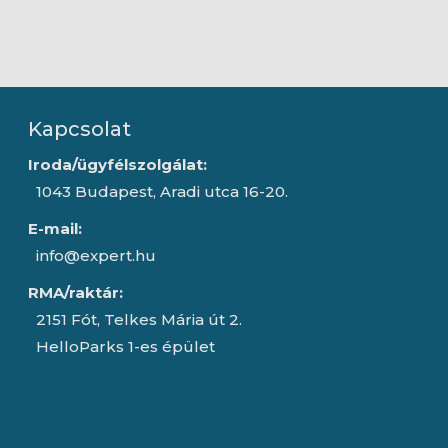
Kapcsolat
Iroda/ügyfélszolgálat:
1043 Budapest, Aradi utca 16-20.
E-mail:
info@expert.hu
RMA/raktár:
2151 Fót, Telkes Mária út 2.
HelloParks 1-es épület