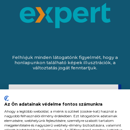
Felhívjuk minden látogatónk figyelmét, hogy a
honlapunkon található képek illusztrációk, a
változtatás jogát fenntartjuk.
Az Ön adatainak védelme fontos számunkra
Ahogy a legtöbb weboldal, a miénk is sütiket (cookie-kat) használ a
nagyobb felhasználói élmény érdekében. Ezt látogatóink adatainak
elemzésére, webhelyünk fejlesztésére, személyre szabott tartalom
megjelenítésére és nagyszerű webhely-élmény biztosítására, valamint
célzott hirdetésekhez alkalmazzuk. Az "Elfogadom" gombra kattintva