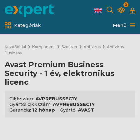
0
Kategóriák
Menü
Kezdőoldal
Komponens
Szoftver
Antivírus
Antivírus
Business
Avast Premium Business
Security - 1 év, elektronikus
licenc
Cikkszám:
AVPREBUSSEC1Y
Gyártói cikkszám:
AVPREBUSSEC1Y
Garancia:
12 hónap
Gyártó:
AVAST