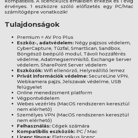
kompatibilis. A licenckulcs emailben érkezik és 1 évig
érvényes. 1 eszközre szóló előfizetés egy PC/Mac
számítógépre vonatkozik!
Tulajdonságok
Premium = AV Pro Plus
Eszköz-, adatvédelem:
Négy pajzsos védelem,
CyberCapture, Tűzfal, SmartScan, Sandbox,
Böngésző beépülő modul, Távoli hozzáférés
védelme, Adatmegsemmisítő, Exchange Server
védelem, SharePoint Server védelem
Eszközök:
Wifi ellenörző, Helyreállító lemez
Privát információk védelme:
SecureLine VPN,
Webkamera pajzs, Jelszavak védelme, USB
felügyelet
Online menedzsment platform
Végpontvédelem
Webes vezérlés (MacOS rendszeren keresztül
nem elérhető)
Személyes VPN (MacOS rendszeren keresztül
nem elérhető)
Felhasználás:
Cégek számára
Kompatibilis eszközök:
PC / Mac
Licenc típusa:
Eletronikus licenc