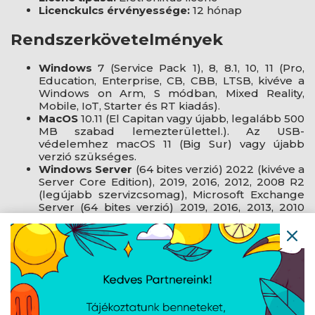
Licenckulcs érvényessége:
12 hónap
Rendszerkövetelmények
Windows
7 (Service Pack 1), 8, 8.1, 10, 11 (Pro,
Education, Enterprise, CB, CBB, LTSB, kivéve a
Windows on Arm, S módban, Mixed Reality,
Mobile, IoT, Starter és RT kiadás).
MacOS
10.11 (El Capitan vagy újabb, legalább 500
MB szabad lemezterülettel.). Az USB-
védelemhez macOS 11 (Big Sur) vagy újabb
verzió szükséges.
Windows Server
(64 bites verzió) 2022 (kivéve a
Server Core Edition), 2019, 2016, 2012, 2008 R2
(legújabb szervizcsomag), Microsoft Exchange
Server (64 bites verzió) 2019, 2016, 2013, 2010
(Service Pack) 2) és a Microsoft SharePoint
Services 3.0 és a Microsoft SharePoint Server
2010 és újabb.
Gyártói oldal
Angol nyelvű adatlap