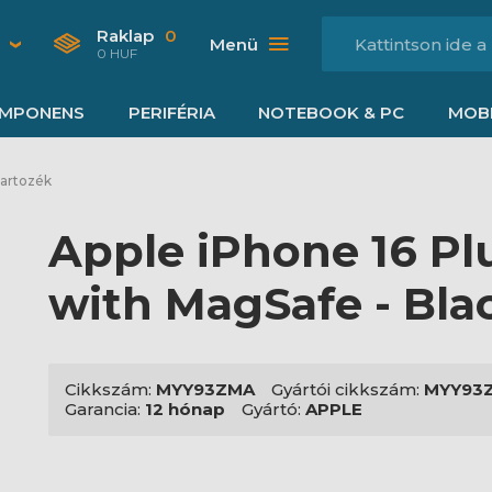
Raklap
0
Menü
0 HUF
MPONENS
PERIFÉRIA
NOTEBOOK & PC
MOBI
tartozék
Apple iPhone 16 Plu
with MagSafe - Bla
Cikkszám:
MYY93ZMA
Gyártói cikkszám:
MYY93
Garancia:
12 hónap
Gyártó:
APPLE