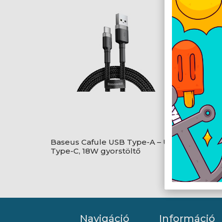
Baseus Cafule USB Type-A – USB
Baseus
Type-C, 18W gyorstöltő
Type-C
adatkábel, 1m, fekete/szürke
adatká
Navigáció
Információ