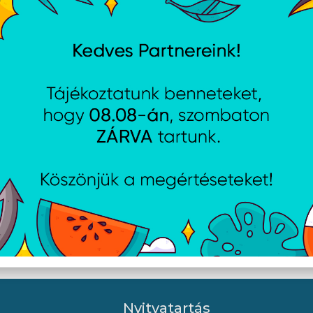
 Cafule USB Type-A – USB
Baseus Osculum Type Grav
, 18W gyorstöltő
műszerfalra rögzíthető
bel, 1m, piros
gravitációs autós telefontar
fekete
Nyitvatartás