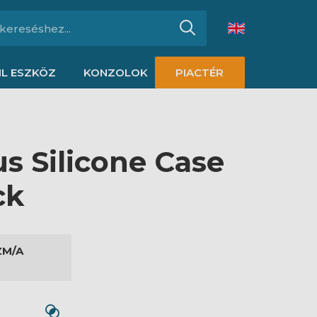
L ESZKÖZ
KONZOLOK
PIACTÉR
s Silicone Case
ck
ZM/A