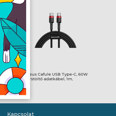
ity
Baseus Cafule USB Type-C, 60W
gyorstöltő adatkábel, 1m,
tó,
fekete/piros
Kapcsolat