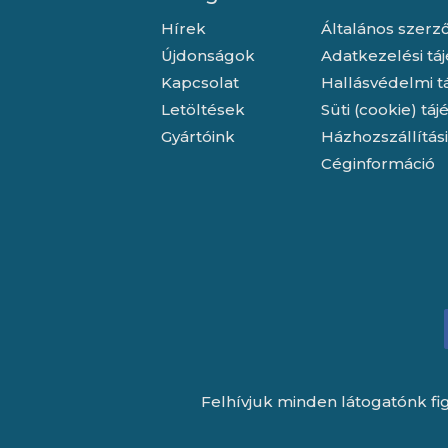
Hírek
Általános szerző
Újdonságok
Adatkezelési tá
Kapcsolat
Hallásvédelmi t
Letöltések
Süti (cookie) tá
Gyártóink
Házhozszállítás
Céginformáció
Felhívjuk minden látogatónk fig