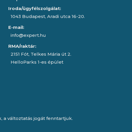
Iroda/ügyfélszolgálat:
1043 Budapest, Aradi utca 16-20.
E-mail:
info@expert.hu
RMA/raktár:
2151 Fót, Telkes Mária út 2.
HelloParks 1-es épület
a változtatás jogát fenntartjuk.