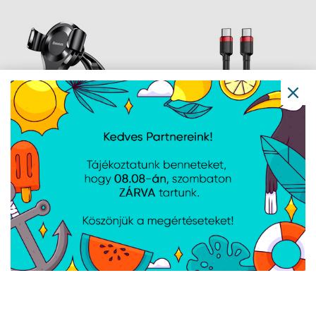
fekete/szürke
Baseus Osculum Type
Baseus Cafule USB
Gravity műszerfalra
Type-C, 60W gyorstöltő
rögzíthető gravitációs
adatkábel, 1m,
autós telefontartó,
fekete/piros
fekete
Navigáció
Hírek
Újdonságok