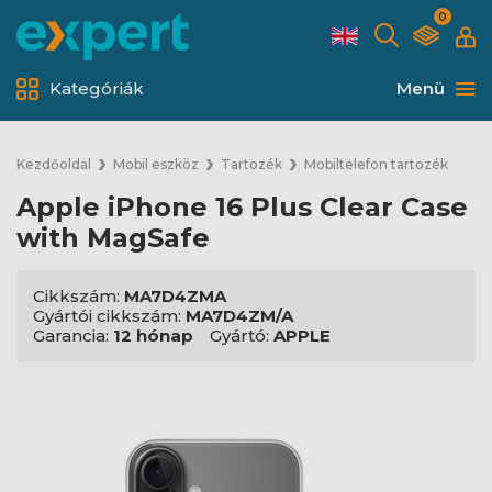
0
Kategóriák
Menü
Kezdőoldal
Mobil eszköz
Tartozék
Mobiltelefon tartozék
Apple iPhone 16 Plus Clear Case
with MagSafe
Cikkszám:
MA7D4ZMA
Gyártói cikkszám:
MA7D4ZM/A
Garancia:
12 hónap
Gyártó:
APPLE