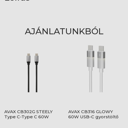
AJÁNLATUNKBÓL
AVAX CB302G STEELY
AVAX CB316 GLOWY
Type C-Type C 60W
60W USB-C gyorstöltő
gyorstöltő, sodorszálas
kábel, fehér - 1m
kábel, 3A, acélszürke -