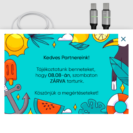
1,5m
Apple 60W USB-C töltő
AVAX CB633 STEELY LED
kábel - 1m -
60W USB-C gyorstöltő
MW493ZM/A
kábel, fonott, fekete -
2m
Navigáció
Hírek
Újdonságok