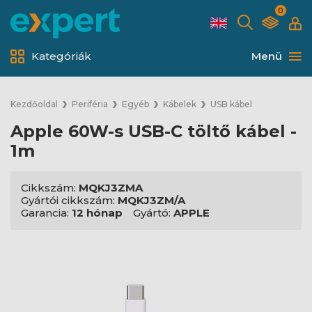
0
Kategóriák
Menü
Kezdőoldal
Periféria
Egyéb
Kábelek
USB kábel
Apple 60W-s USB-C töltő kábel -
1m
Cikkszám:
MQKJ3ZMA
Gyártói cikkszám:
MQKJ3ZM/A
Garancia:
12 hónap
Gyártó:
APPLE