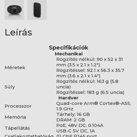
Leírás
Specifikációk
Mechanikai
Rögzítés nélkül: 90 x 52 x 31
mm (3.5 x 2.1 x 1.2")
Méretek
Rögzítéssel: 92.1 x 56.3 x 35.7
mm (3.6 x 2.1 x 1.4")
Rögzítés nélkül: 163 g (5.8
Súly
uncia)
Rögzítéssel: 183 g (6.5 uncia)
Hardver
Quad-core Arm® Cortex®-A55,
Processzor
1.9 GHz
Tárhely: 16 GB
Memória
DRAM: 2 GB
PoE, 48V DC, 0.104A
Tápellátás
USB-C 5V DC, 1A
Csatlakoztathatóság
(1) GbE RJ45 port