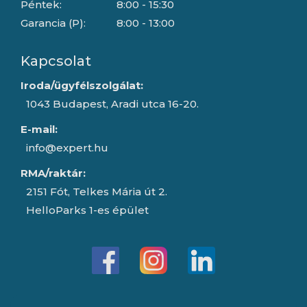
Péntek:
8:00 - 15:30
Garancia (P):
8:00 - 13:00
Kapcsolat
Iroda/ügyfélszolgálat:
1043 Budapest, Aradi utca 16-20.
E-mail:
info@expert.hu
RMA/raktár:
2151 Fót, Telkes Mária út 2.
HelloParks 1-es épület