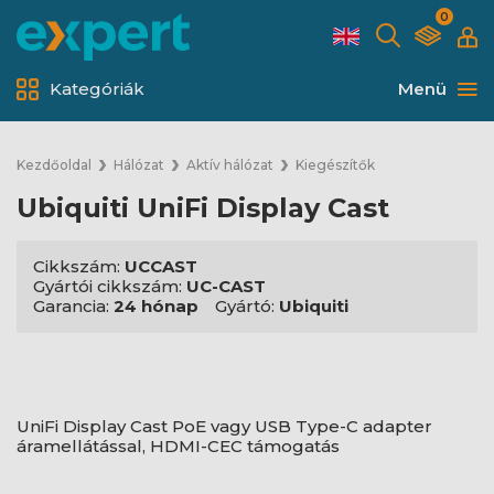
0
Kategóriák
Menü
Kezdőoldal
Hálózat
Aktív hálózat
Kiegészítők
Ubiquiti UniFi Display Cast
Cikkszám:
UCCAST
Gyártói cikkszám:
UC-CAST
Garancia:
24 hónap
Gyártó:
Ubiquiti
UniFi Display Cast PoE vagy USB Type-C adapter
áramellátással, HDMI-CEC támogatás