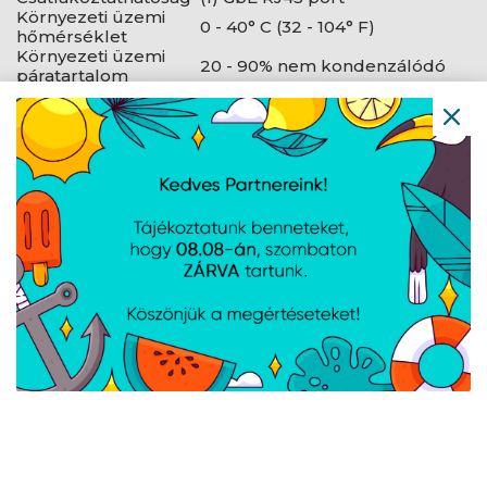
Környezeti üzemi
0 - 40° C (32 - 104° F)
hőmérséklet
Környezeti üzemi
20 - 90% nem kondenzálódó
páratartalom
Tanúsítványok
FCC, IC
Szoftver
UniFi Connect web: Verzió 1.6.6
és későbbi
Kezelő alkalmazás
UniFi Connect iOS™ és
Android™
Navigáció
Hírek
Újdonságok
Kapcsolat