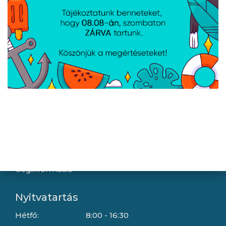
Hírek
Újdonságok
Kapcsolat
Letöltések
Gyártóink
Információ
Általános szerződési feltételek
Adatkezelési tájékoztató
Hallásvédelmi tájékoztató
Süti (cookie) tájékoztató
Házhozszállítási lehetőségek
Céginformáció
Nyitvatartás
Hétfő:
8:00 - 16:30