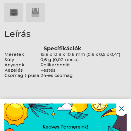
Leírás
Specifikációk
Méretek
15,8 x 13,8 x 10,6 mm (0,6 x 0,5 x 0,4")
Súly
0,6 g (0,02 uncia)
Anyagok
Polikarbonát
Kezelés
Festés
Csomag típusa
24-es csomag
Navigáció