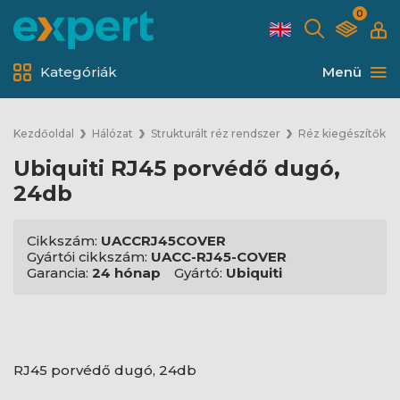
0
Kategóriák
Menü
Kezdőoldal
Hálózat
Strukturált réz rendszer
Réz kiegészítők
Ubiquiti RJ45 porvédő dugó,
24db
Cikkszám:
UACCRJ45COVER
Gyártói cikkszám:
UACC-RJ45-COVER
Garancia:
24 hónap
Gyártó:
Ubiquiti
RJ45 porvédő dugó, 24db