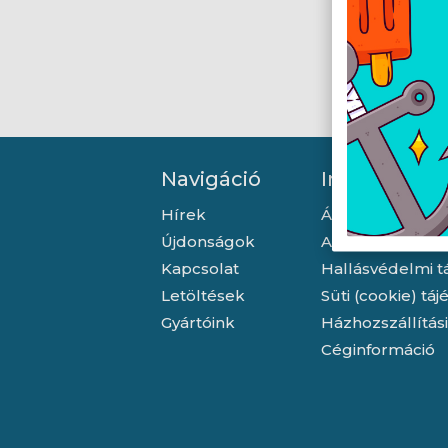
Navigáció
Információ
Hírek
Általános szerző
Újdonságok
Adatkezelési tá
Kapcsolat
Hallásvédelmi t
Letöltések
Süti (cookie) tá
Gyártóink
Házhozszállítás
Céginformáció