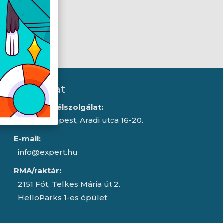
Kapcsolat
Iroda/ügyfélszolgálat:
1043 Budapest, Aradi utca 16-20.
E-mail:
info@expert.hu
RMA/raktár:
2151 Fót, Telkes Mária út 2.
HelloParks 1-es épület