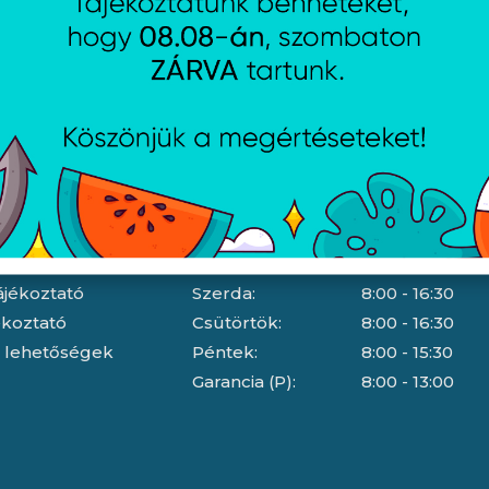
Szerelés
Falra, VESA szerelés
Nyitvatartás
dési feltételek
Hétfő:
8:00 - 16:30
jékoztató
Kedd:
8:00 - 16:30
ájékoztató
Szerda:
8:00 - 16:30
jékoztató
Csütörtök:
8:00 - 16:30
i lehetőségek
Péntek:
8:00 - 15:30
Garancia (P):
8:00 - 13:00