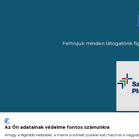
Felhívjuk minden látogatónk fig
Az Ön adatainak védelme fontos számunkra
Ahogy a legtöbb weboldal, a miénk is sütiket (cookie-kat) használ a nagyo