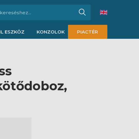
L ESZKÖZ
KONZOLOK
PIACTÉR
ss
kötődoboz,