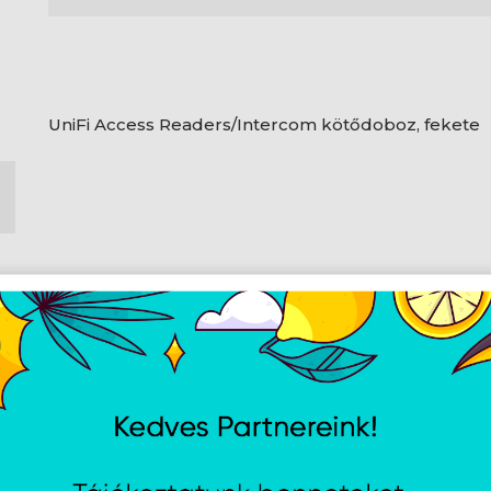
UniFi Access Readers/Intercom kötődoboz, fekete
Leírás
Specifikációk
Méretek
145 x 88 x 50 mm (5.7 x 3.5 x 2")
Súly
220 g (7.8 uncia)
Szerelési anyag
Polikarbonát, szivacs, gumi
Szín
Fekete