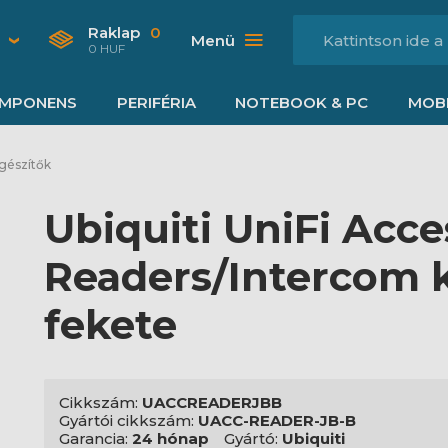
Raklap
0
Menü
0 HUF
MPONENS
PERIFÉRIA
NOTEBOOK & PC
MOBI
gészítők
Ubiquiti UniFi Acce
Readers/Intercom 
fekete
Cikkszám:
UACCREADERJBB
Gyártói cikkszám:
UACC-READER-JB-B
Garancia:
24 hónap
Gyártó:
Ubiquiti