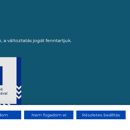
a változtatás jogát fenntartjuk.
adom
Nem fogadom el
Részletes beállítás