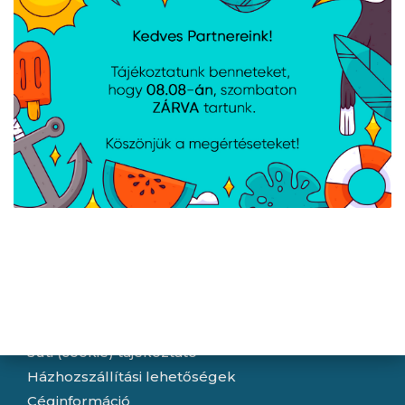
Navigáció
Hírek
Újdonságok
Kapcsolat
Letöltések
Gyártóink
Információ
Általános szerződési feltételek
Adatkezelési tájékoztató
Hallásvédelmi tájékoztató
Süti (cookie) tájékoztató
Házhozszállítási lehetőségek
Céginformáció