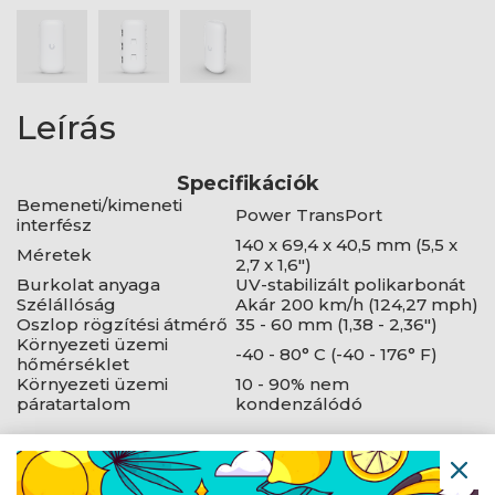
Leírás
Specifikációk
Bemeneti/kimeneti
Power TransPort
interfész
140 x 69,4 x 40,5 mm (5,5 x
Méretek
2,7 x 1,6")
Burkolat anyaga
UV-stabilizált polikarbonát
Szélállóság
Akár 200 km/h (124,27 mph)
Oszlop rögzítési átmérő
35 - 60 mm (1,38 - 2,36")
Környezeti üzemi
-40 - 80° C (-40 - 176° F)
hőmérséklet
Környezeti üzemi
10 - 90% nem
páratartalom
kondenzálódó