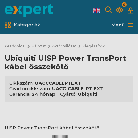
0
Kategóriák
Menü
Kezdőoldal
Hálózat
Aktív hálózat
Kiegészítők
Ubiquiti UISP Power TransPort
kábel összekötő
Cikkszám:
UACCCABLEPTEXT
Gyártói cikkszám:
UACC-CABLE-PT-EXT
Garancia:
24 hónap
Gyártó:
Ubiquiti
UISP Power TransPort kábel összekötő