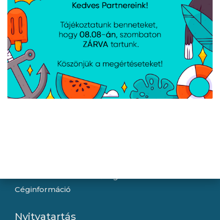
Navigáció
Hírek
Újdonságok
Kapcsolat
Letöltések
Gyártóink
Információ
Általános szerződési feltételek
Adatkezelési tájékoztató
Hallásvédelmi tájékoztató
Süti (cookie) tájékoztató
Házhozszállítási lehetőségek
Céginformáció
Nyitvatartás