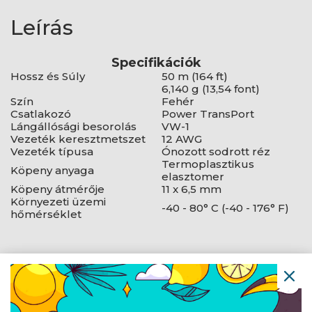
Leírás
Specifikációk
Hossz és Súly
50 m (164 ft)
6,140 g (13,54 font)
Szín
Fehér
Csatlakozó
Power TransPort
Lángállósági besorolás
VW-1
Vezeték keresztmetszet
12 AWG
Vezeték típusa
Ónozott sodrott réz
Termoplasztikus
Köpeny anyaga
elasztomer
Köpeny átmérője
11 x 6,5 mm
Környezeti üzemi
-40 - 80° C (-40 - 176° F)
hőmérséklet