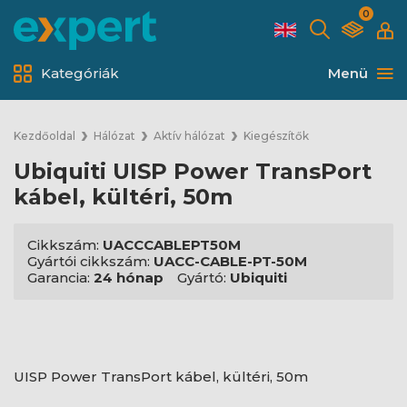
0
Kategóriák
Menü
Kezdőoldal
Hálózat
Aktív hálózat
Kiegészítők
Ubiquiti UISP Power TransPort
kábel, kültéri, 50m
Cikkszám:
UACCCABLEPT50M
Gyártói cikkszám:
UACC-CABLE-PT-50M
Garancia:
24 hónap
Gyártó:
Ubiquiti
UISP Power TransPort kábel, kültéri, 50m