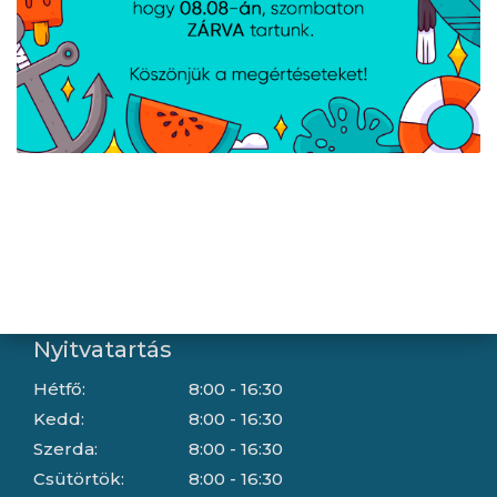
Letöltések
Gyártóink
Információ
Általános szerződési feltételek
Adatkezelési tájékoztató
Hallásvédelmi tájékoztató
Süti (cookie) tájékoztató
Házhozszállítási lehetőségek
Céginformáció
Nyitvatartás
Hétfő:
8:00 - 16:30
Kedd:
8:00 - 16:30
Szerda:
8:00 - 16:30
Csütörtök:
8:00 - 16:30