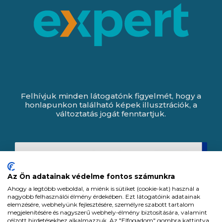
Felhívjuk minden látogatónk figyelmét, hogy a
honlapunkon található képek illusztrációk, a
változtatás jogát fenntartjuk.
Az Ön adatainak védelme fontos számunkra
Ahogy a legtöbb weboldal, a miénk is sütiket (cookie-kat) használ a
nagyobb felhasználói élmény érdekében. Ezt látogatóink adatainak
elemzésére, webhelyünk fejlesztésére, személyre szabott tartalom
megjelenítésére és nagyszerű webhely-élmény biztosítására, valamint
célzott hirdetésekhez alkalmazzuk. Az "Elfogadom" gombra kattintva