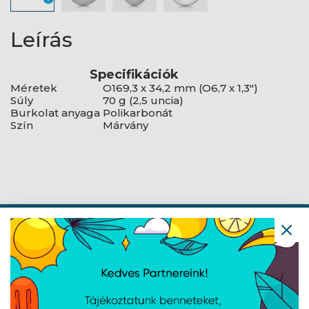
Leírás
Specifikációk
Méretek
O169,3 x 34,2 mm (O6,7 x 1,3")
Súly
70 g (2,5 uncia)
Burkolat anyaga
Polikarbonát
Szín
Márvány
Navigáció
Hírek
Újdonságok
Kapcsolat