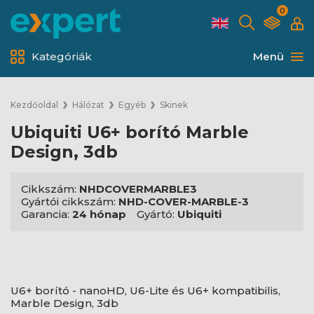
0
Kategóriák
Menü
Kezdőoldal
Hálózat
Egyéb
Skinek
Ubiquiti U6+ borító Marble
Design, 3db
Cikkszám:
NHDCOVERMARBLE3
Gyártói cikkszám:
NHD-COVER-MARBLE-3
Garancia:
24 hónap
Gyártó:
Ubiquiti
U6+ borító - nanoHD, U6-Lite és U6+ kompatibilis,
Marble Design, 3db