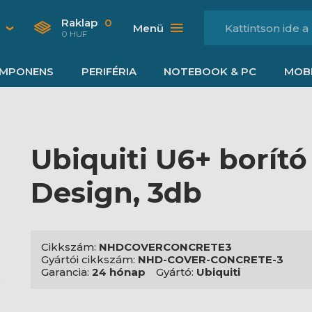
Raklap
0
Menü
0 HUF
MPONENS
PERIFÉRIA
NOTEBOOK & PC
MOBI
Ubiquiti U6+ borít
Design, 3db
Cikkszám:
NHDCOVERCONCRETE3
Gyártói cikkszám:
NHD-COVER-CONCRETE-3
Garancia:
24 hónap
Gyártó:
Ubiquiti