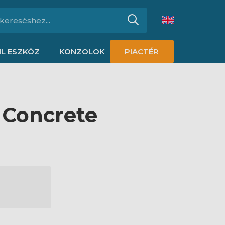
L ESZKÖZ
KONZOLOK
PIACTÉR
ó Concrete