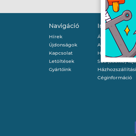
Navigáció
Információ
Hírek
Általános szerző
Újdonságok
Adatkezelési tá
Kapcsolat
Hallásvédelmi t
Letöltések
Süti (cookie) tá
Gyártóink
Házhozszállítás
Céginformáció