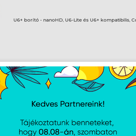
U6+ borító - nanoHD, U6-Lite és U6+ kompatibilis, 
Leírás
Specifikációk
Méretek
O169,3 x 34,2 mm (O6,7 x 1,3")
Súly
70 g (2,5 uncia)
Burkolat anyaga
Polikarbonát
Szín
Beton