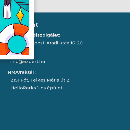
Kapcsolat
Iroda/ügyfélszolgálat:
1043 Budapest, Aradi utca 16-20.
E-mail:
info@expert.hu
RMA/raktár:
2151 Fót, Telkes Mária út 2.
HelloParks 1-es épület