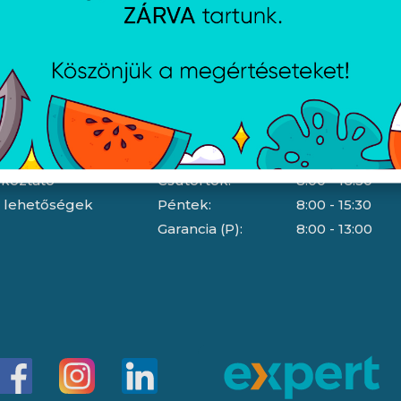
Nyitvatartás
dési feltételek
Hétfő:
8:00 - 16:30
jékoztató
Kedd:
8:00 - 16:30
ájékoztató
Szerda:
8:00 - 16:30
jékoztató
Csütörtök:
8:00 - 16:30
i lehetőségek
Péntek:
8:00 - 15:30
Garancia (P):
8:00 - 13:00