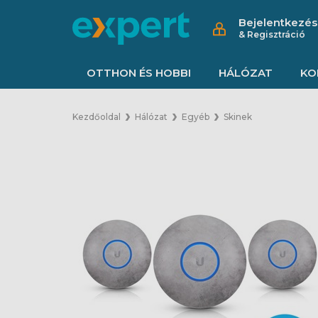
Bejelentkezés
& Regisztráció
OTTHON ÉS HOBBI
HÁLÓZAT
KO
Kezdőoldal
Hálózat
Egyéb
Skinek