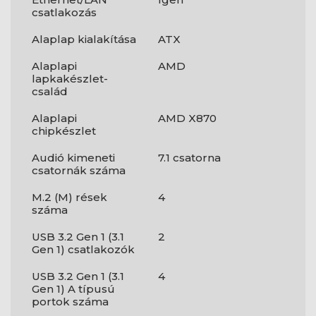
csatlakozás
Alaplap kialakítása
ATX
Alaplapi
AMD
lapkakészlet-
család
Alaplapi
AMD X870
chipkészlet
Audió kimeneti
7.1 csatorna
csatornák száma
M.2 (M) rések
4
száma
USB 3.2 Gen 1 (3.1
2
Gen 1) csatlakozók
USB 3.2 Gen 1 (3.1
4
Gen 1) A típusú
portok száma