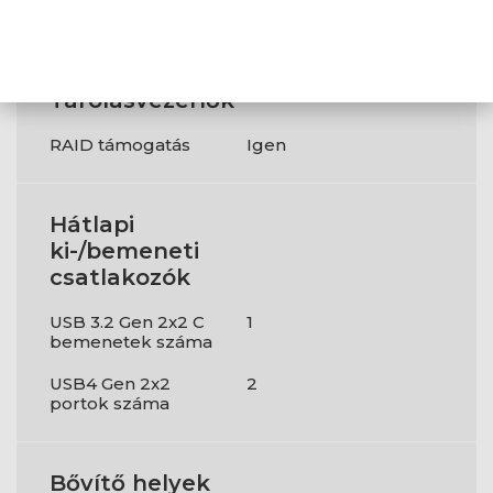
Magasság
50 mm
Tárolásvezérlők
RAID támogatás
Igen
Hátlapi
ki-/bemeneti
csatlakozók
USB 3.2 Gen 2x2 C
1
bemenetek száma
USB4 Gen 2x2
2
portok száma
Bővítő helyek