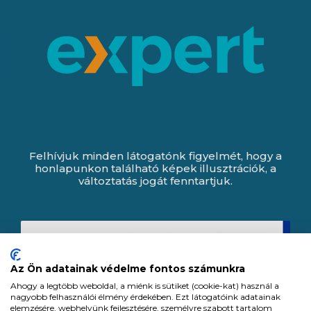
Felhívjuk minden látogatónk figyelmét, hogy a
honlapunkon található képek illusztrációk, a
változtatás jogát fenntartjuk.
Az Ön adatainak védelme fontos számunkra
Ahogy a legtöbb weboldal, a miénk is sütiket (cookie-kat) használ a
nagyobb felhasználói élmény érdekében. Ezt látogatóink adatainak
elemzésére, webhelyünk fejlesztésére, személyre szabott tartalom