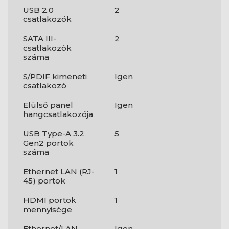
USB 2.0
2
csatlakozók
SATA III-
2
csatlakozók
száma
S/PDIF kimeneti
Igen
csatlakozó
Elülső panel
Igen
hangcsatlakozója
USB Type-A 3.2
5
Gen2 portok
száma
Ethernet LAN (RJ-
1
45) portok
HDMI portok
1
mennyisége
Ethernet/LAN
Igen