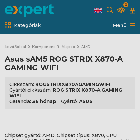
0
Kategóriák
Menü
Kezdőoldal
Komponens
Alaplap
AMD
Asus sAM5 ROG STRIX X870-A
GAMING WIFI
Cikkszám:
ROGSTRIXX870AGAMINGWIFI
Gyártói cikkszám:
ROG STRIX X870-A GAMING
WIFI
Garancia:
36 hónap
Gyártó:
ASUS
Chipset gyártó: AMD, Chipset típus: X870, CPU