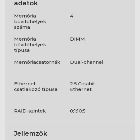
adatok
Memória
4
bővítőhelyek
száma
Memória
DIMM
bővítőhelyek
típusa
Memóriacsatornák
Dual-channel
Ethernet
2.5 Gigabit
csatlakozó típusa
Ethernet
RAID-szintek
0;1;10;5
Jellemzők