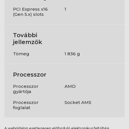
PCI Express x16
1
(Gen 5.x) slots
További
jellemzők
Tömeg
1 836 g
Processzor
Processzor
AMD
gyártója
Processzor
Socket AM5
foglalat
A weboldalon esetlegesen előforduló elektronikus feltöltési,