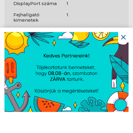
DisplayPort száma
1
Fejhallgató
1
kimenetek
Tápellátás
PCI Express x16
2
(Gen 4.x)
foglalatok
Hálózat
Wi-Fi szabvány
Wi-Fi 7 (802.11be)
Tömeg és
méretek