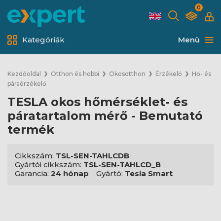
0
Kategóriák
Menü
Kezdőoldal
Otthon és hobbi
Okosotthon
Érzékelő
Hő- és
páraérzékelő
TESLA okos hőmérséklet- és
páratartalom mérő - Bemutató
termék
Cikkszám:
TSL-SEN-TAHLCDB
Gyártói cikkszám:
TSL-SEN-TAHLCD_B
Garancia:
24 hónap
Gyártó:
Tesla Smart