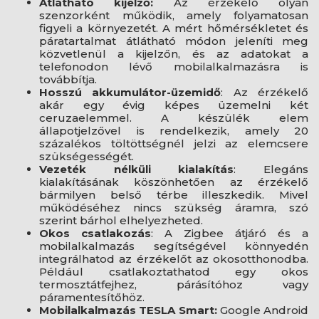
Átlátható kijelző:
Az érzékelő olyan
szenzorként működik, amely folyamatosan
figyeli a környezetét. A mért hőmérsékletet és
páratartalmat átlátható módon jeleníti meg
közvetlenül a kijelzőn, és az adatokat a
telefonodon lévő mobilalkalmazásra is
továbbítja.
Hosszú akkumulátor-üzemidő
: Az érzékelő
akár egy évig képes üzemelni két
ceruzaelemmel. A készülék elem
állapotjelzővel is rendelkezik, amely 20
százalékos töltöttségnél jelzi az elemcsere
szükségességét.
Vezeték nélküli kialakítás
: Elegáns
kialakításának köszönhetően az érzékelő
bármilyen belső térbe illeszkedik. Mivel
működéséhez nincs szükség áramra, szó
szerint bárhol elhelyezheted.
Okos csatlakozás
: A Zigbee átjáró és a
mobilalkalmazás segítségével könnyedén
integrálhatod az érzékelőt az okosotthonodba.
Például csatlakoztathatod egy okos
termosztátfejhez, párásítóhoz vagy
páramentesítőhöz.
Mobilalkalmazás TESLA Smart:
Google Android