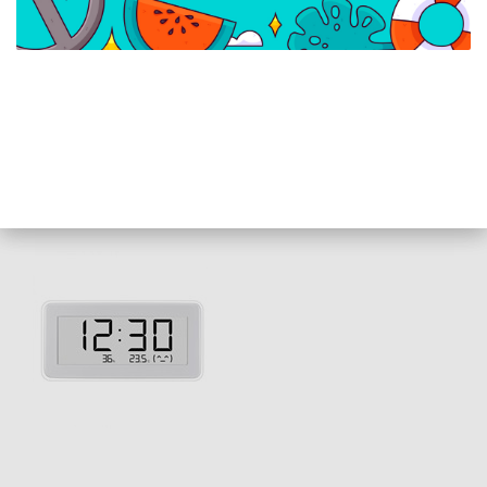
Xiaomi Smart
Xiaomi Smart
Temperature and
Temperature and
Humidity Monitor 3 -
Humidity Monitor 3 Mini -
Bluetooth
Bluetooth
hőmérséklet-, és
hőmérséklet-, és
páratartalom mérő -
páratartalom mérő -
BHR9041GL
QBH4312GL