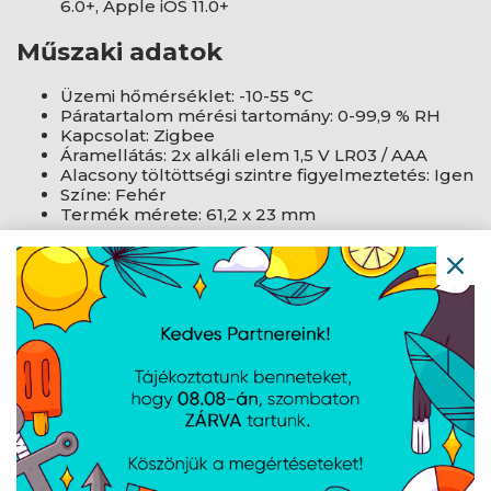
6.0+, Apple iOS 11.0+
Műszaki adatok
Üzemi hőmérséklet: -10-55 °C
Páratartalom mérési tartomány: 0-99,9 % RH
Kapcsolat: Zigbee
Áramellátás: 2x alkáli elem 1,5 V LR03 / AAA
Alacsony töltöttségi szintre figyelmeztetés: Igen
Színe: Fehér
Termék mérete: 61,2 x 23 mm
Termék gyártói oldala
AJÁNLATUNKBÓL