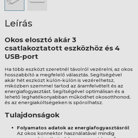
Leírás
Okos elosztó akár 3
csatlakoztatott eszközhöz és 4
USB-port
Ha több eszközt szeretnél távolról vezérelni, az okos
hosszabbító a megfelelő választás. Segítségével
akár hét eszközt külön-külön is vezérelhetsz,
miközben szemmel tartod az áramfelvételt és az
energiafogyasztást. Segítségével optimálisan és a
lehető leghatékonyabban működhet okosotthonod,
és az energiaköltségeken is spórolhatsz.
Tulajdonságok
Folyamatos adatok az energiafogyasztásról
:
Az okos konnektor használatával mindig