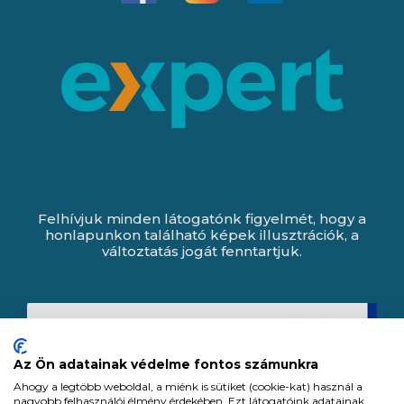
Felhívjuk minden látogatónk figyelmét, hogy a
honlapunkon található képek illusztrációk, a
változtatás jogát fenntartjuk.
Az Ön adatainak védelme fontos számunkra
Ahogy a legtöbb weboldal, a miénk is sütiket (cookie-kat) használ a
nagyobb felhasználói élmény érdekében. Ezt látogatóink adatainak