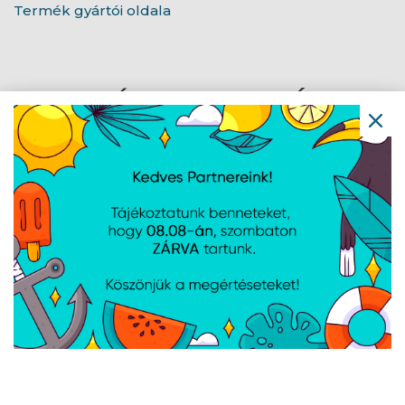
Termék gyártói oldala
AJÁNLATUNKBÓL
Xiaomi Smart Plug 2 EU
TESLA okos
(Wifi) okos hálózati
hosszabbító, PS300
dugalj - BHR6868EU