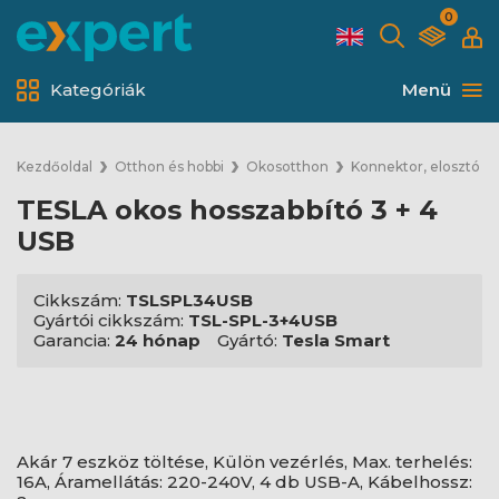
0
Kategóriák
Menü
Kezdőoldal
Otthon és hobbi
Okosotthon
Konnektor, elosztó
TESLA okos hosszabbító 3 + 4
USB
Cikkszám:
TSLSPL34USB
Gyártói cikkszám:
TSL-SPL-3+4USB
Garancia:
24 hónap
Gyártó:
Tesla Smart
Akár 7 eszköz töltése, Külön vezérlés, Max. terhelés:
16A, Áramellátás: 220-240V, 4 db USB-A, Kábelhossz: