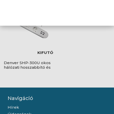
KIFUTÓ
Denver SHP-300U okos
hálózati hosszabbító és
4db USB töltő
Navigáció
Hírek