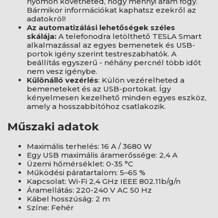
nyomon követheted, hogy mennyi áram fogy.
Bármikor információkat kaphatsz ezekről az
adatokról!
Az automatizálási lehetőségek széles
skálája:
A telefonodra letölthető TESLA Smart
alkalmazással az egyes bemenetek és USB-
portok igény szerint testreszabhatók. A
beállítás egyszerű - néhány percnél több időt
nem vesz igénybe.
Különálló vezérlés
: Külön vezérelheted a
bemeneteket és az USB-portokat. Így
kényelmesen kezelhető minden egyes eszköz,
amely a hosszabbítóhoz csatlakozik.
Műszaki adatok
Maximális terhelés: 16 A / 3680 W
Egy USB maximális áramerőssége: 2,4 A
Üzemi hőmérséklet: 0-35 °C
Működési páratartalom: 5–65 %
Kapcsolat: Wi-Fi 2,4 GHz IEEE 802.11b/g/n
Áramellátás: 220-240 V AC 50 Hz
Kábel hosszúság: 2 m
Színe: Fehér