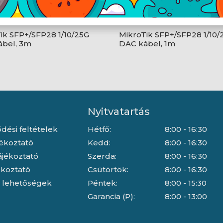
ik SFP+/SFP28 1/10/25G
MikroTik SFP+/SFP28 1/10/
ábel, 3m
DAC kábel, 1m
Nyitvatartás
dési feltételek
Hétfő:
8:00 - 16:30
jékoztató
Kedd:
8:00 - 16:30
ájékoztató
Szerda:
8:00 - 16:30
jékoztató
Csütörtök:
8:00 - 16:30
i lehetőségek
Péntek:
8:00 - 15:30
Garancia (P):
8:00 - 13:00