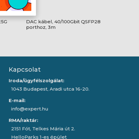
25G
DAC kábel, 40/100Gbit QSFP28
porthoz, 3m
Kapcsolat
Iroda/ügyfélszolgálat:
1043 Budapest, Aradi utca 16-20.
E-mail:
info@expert.hu
RMA/raktár:
2151 Fót, Telkes Mária út 2.
HelloParks 1-es épület