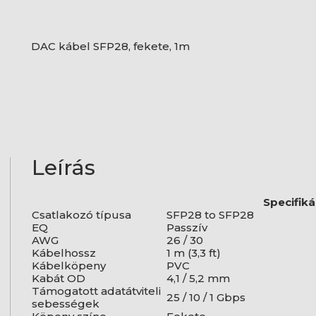
DAC kábel SFP28, fekete, 1m
Leírás
Specifiká
Csatlakozó típusa
SFP28 to SFP28
EQ
Passzív
AWG
26 / 30
Kábelhossz
1 m (3,3 ft)
Kábelköpeny
PVC
Kabát OD
4,1 / 5,2 mm
Támogatott adatátviteli
25 / 10 / 1 Gbps
sebességek