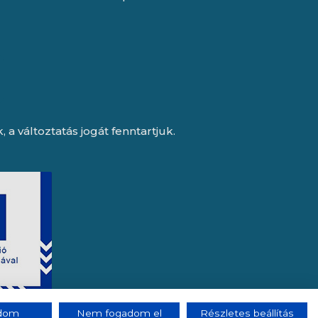
a változtatás jogát fenntartjuk.
adom
Nem fogadom el
Részletes beállítás