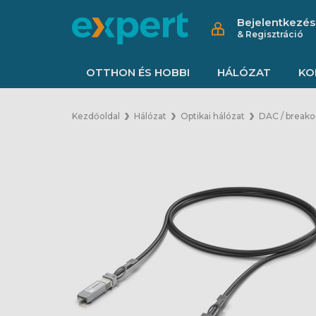
Bejelentkezés
& Regisztráció
OTTHON ÉS HOBBI
HÁLÓZAT
KO
Kezdőoldal
Hálózat
Optikai hálózat
DAC / breako