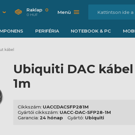
Raklap
0
Menü
0 HUF
MPONENS
PERIFÉRIA
NOTEBOOK & PC
MOBI
ut kábel
Ubiquiti DAC kábel 
1m
Cikkszám:
UACCDACSFP281M
Gyártói cikkszám:
UACC-DAC-SFP28-1M
Garancia:
24 hónap
Gyártó:
Ubiquiti