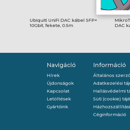
Ubiquiti UniFi DAC kábel SFP+
MikroT
10Gbit, fekete, 0.5m
DAC k
Navigáció
Információ
Hírek
Általános szerző
Újdonságok
Adatkezelési tá
Kapcsolat
Hallásvédelmi t
Letöltések
Süti (cookie) tá
Gyártóink
Házhozszállítás
Céginformáció