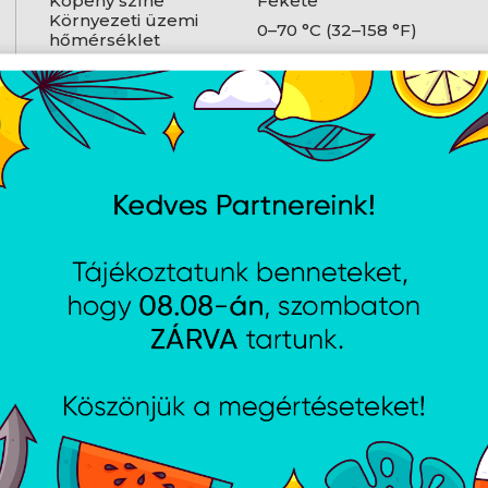
Köpeny színe
Fekete
Környezeti üzemi
0–70 °C (32–158 °F)
hőmérséklet
AJÁNLATUNKBÓL