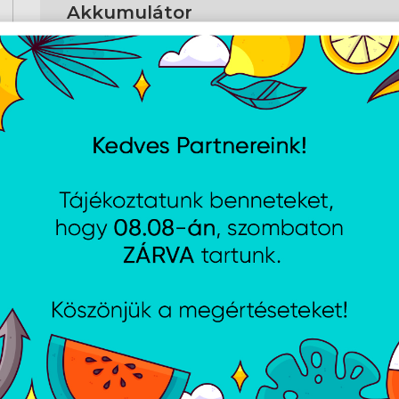
Akkumulátor
Gyorstöltés (Quick Charge)
Ig
Gyorstöltési idő
5 
Hangszóró
Meghajtó (hangszóró) átmérő
10
Impedancia
32
Mágnes típusa
N
Mikrofon
Mikrofon frekvenciája
10
Mikrofon érzékenysége
-3