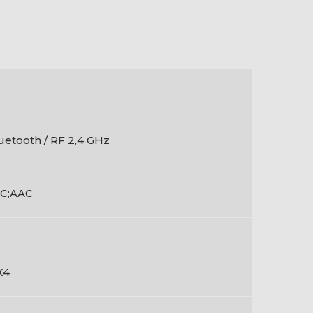
uetooth / RF 2,4 GHz
C;AAC
X4