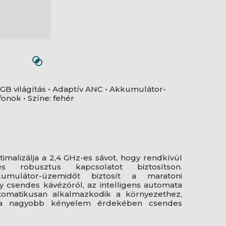
RGB világítás • Adaptív ANC • Akkumulátor-
onok • Színe: fehér
malizálja a 2,4 GHz-es sávot, hogy rendkívül
és robusztus kapcsolatot biztosítson.
mulátor-üzemidőt biztosít a maratoni
y csendes kávézóról, az intelligens automata
tomatikusan alkalmazkodik a környezethez,
et a nagyobb kényelem érdekében csendes