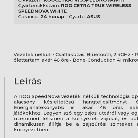
Gyártói cikkszám:
ROG CETRA TRUE WIRELESS
SPEEDNOVA WHITE
Garancia:
24 hónap
Gyártó:
ASUS
Vezeték nélküli • Csatlakozás: Bluetooth, 2.4GHz • 
élettartam: akár 46 óra • Bone-Conduction AI mikrof
Leírás
A ROG SpeedNova vezeték nélküli technológia opti
alacsony késleltetésű hangteljesítményt 
Energiahatékonyabb is, akár 46 órás akku
játékokhoz. Legyen szó egy zajos utcáról vagy eg
üzemmód felismeri a környezeti zajokat, és au
dinamikusan állítja be a zajszűrési szintek
környezetben.