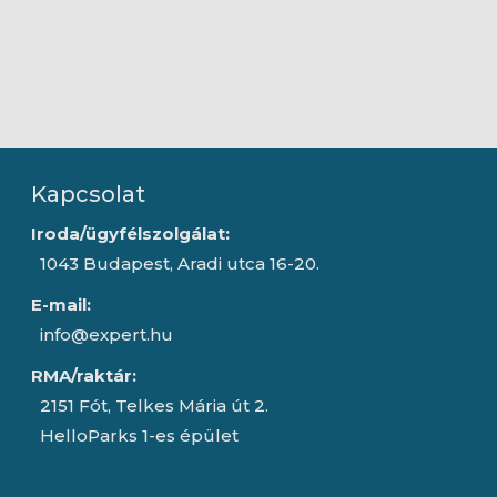
Kapcsolat
Iroda/ügyfélszolgálat:
1043 Budapest, Aradi utca 16-20.
E-mail:
info@expert.hu
RMA/raktár:
2151 Fót, Telkes Mária út 2.
HelloParks 1-es épület