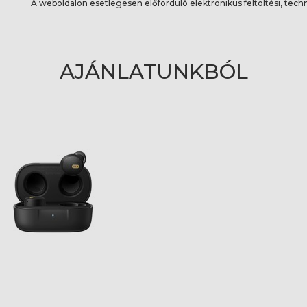
A weboldalon esetlegesen előforduló elektronikus feltöltési, techn
AJÁNLATUNKBÓL