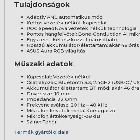
Tulajdonságok
Adaptív ANC automatikus mód
Kettős vezeték nélküli kapcsolat
ROG SpeedNova vezeték nélküli technológia
Pontos hangfelvétel: Bone-Conduction AI mik
Egyszerre két eszközzel párosítható
Hosszú akkumulátor-élettartam: akár 46 órá
ASUS Aura RGB világítás
Műszaki adatok
Kapcsolat: Vezeték nélküli
Csatlakozás: Bluetooth 5.3, 2.4GHz (USB-C / U
Akkumulátor élettartam: BT mód: akár 46 óra
Driver size: 10 mm
Impedancia: 32 Ohm
Frekvenciaválasz: 20 Hz – 40 kHz
Mikrofon felvételi minta: Körsugárzó
Mikrofon érzékenység: -38 dB
Színe: Fehér
Termék gyártói oldala