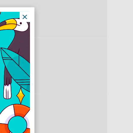
en
perc
 mm
 ohm
eodímium
0-10000 Hz
8 dB