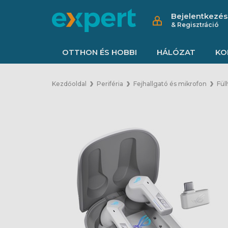
Bejelentkezés
& Regisztráció
OTTHON ÉS HOBBI
HÁLÓZAT
KO
Kezdőoldal
Periféria
Fejhallgató és mikrofon
Fül