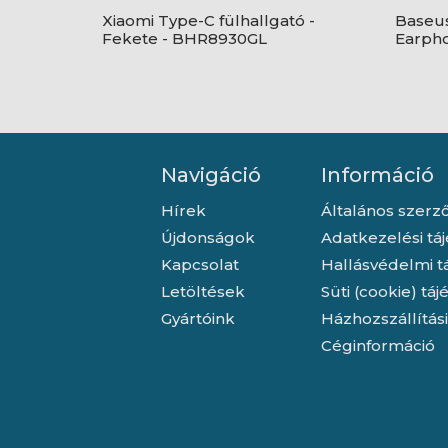
Xiaomi Type-C fülhallgató -
Baseus
Fekete - BHR8930GL
Earpho
fülhall
Navigáció
Információ
Hírek
Általános szerző
Újdonságok
Adatkezelési tá
Kapcsolat
Hallásvédelmi t
Letöltések
Süti (cookie) tá
Gyártóink
Házhozszállítás
Céginformáció