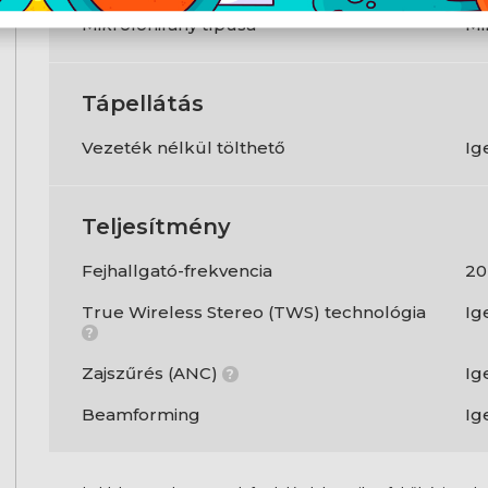
Mikrofonirány típusa
Mi
Tápellátás
Vezeték nélkül tölthető
Ig
Teljesítmény
Fejhallgató-frekvencia
20
True Wireless Stereo (TWS) technológia
Ig
?
Zajszűrés (ANC)
Ig
?
Beamforming
Ig