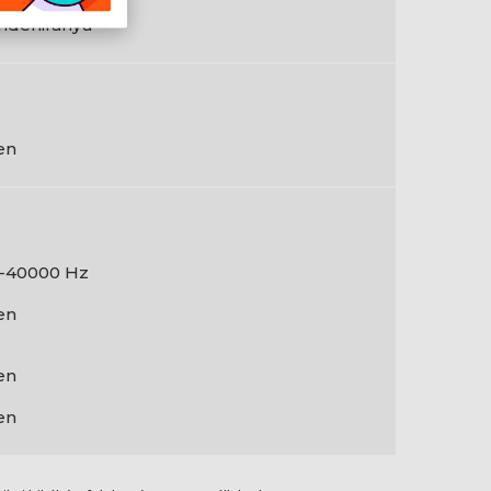
ndenirányú
en
-40000 Hz
en
en
en