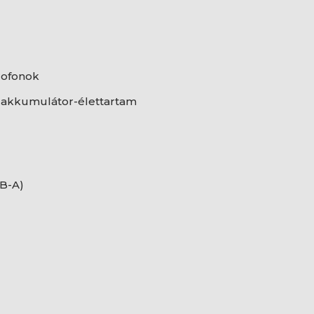
rofonok
s akkumulátor-élettartam
SB-A)