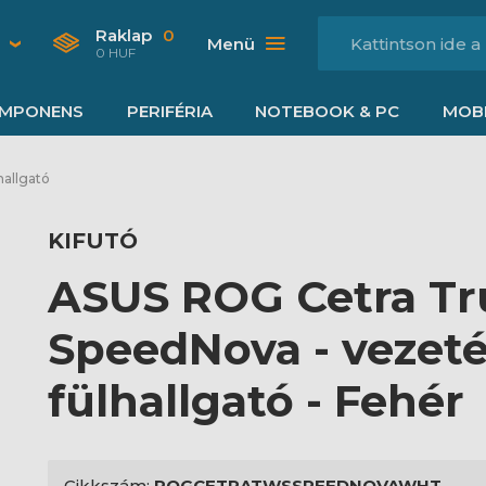
Raklap
0
Menü
0 HUF
MPONENS
PERIFÉRIA
NOTEBOOK & PC
MOBI
hallgató
KIFUTÓ
ASUS ROG Cetra Tr
SpeedNova - vezeté
fülhallgató - Fehér
Cikkszám:
ROGCETRATWSSPEEDNOVAWHT