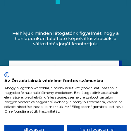
Felhívjuk minden látogatónk figyelmét, hogy a
honlapunkon található képek illusztrációk, a
változtatás jogát fenntartjuk.
Az Ön adatainak védelme fontos számunkra
Ahogy a legtöbb weboldal, a miénk is sütiket (cookie-kat) használ a
nagyobb felhasználói élmény érdekében. Ezt látogatóink adatainak
elemzésére, webhelyünk fejlesztésére, személyre szabott tartalom
megjelenítésére és nagyszerű webhely-élmény biztosítására, valamint
célzott hirdetésekhez alkalmazzuk. Az "Elfogadom" gombra kattintva
Ön elfogadja a sütik használatát.
Expert Zrt. © 1991 -
2026
.
Elfogadom
Nem fogadom el