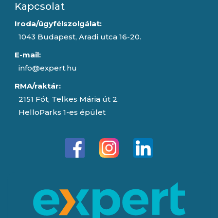
Kapcsolat
Iroda/ügyfélszolgálat:
1043 Budapest, Aradi utca 16-20.
E-mail:
info@expert.hu
RMA/raktár:
2151 Fót, Telkes Mária út 2.
HelloParks 1-es épület