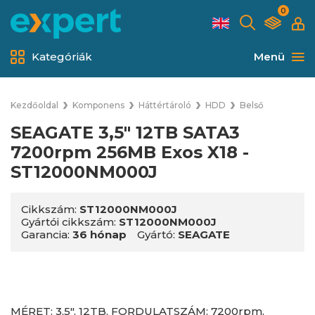
0
Kategóriák
Menü
Kezdőoldal
Komponens
Háttértároló
HDD
Belső
SEAGATE 3,5" 12TB SATA3
7200rpm 256MB Exos X18 -
ST12000NM000J
Cikkszám:
ST12000NM000J
Gyártói cikkszám:
ST12000NM000J
Garancia:
36 hónap
Gyártó:
SEAGATE
MÉRET: 3,5", 12TB, FORDULATSZÁM: 7200rpm,