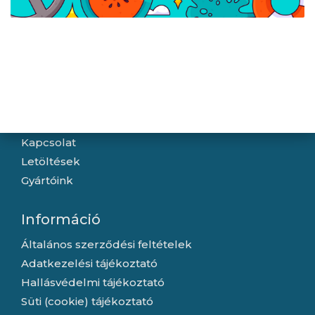
Stand 5 (fekete) állvány
PS5 konzolokhoz - fehér
Navigáció
Hírek
Újdonságok
Kapcsolat
Letöltések
Gyártóink
Információ
Általános szerződési feltételek
Adatkezelési tájékoztató
Hallásvédelmi tájékoztató
Süti (cookie) tájékoztató