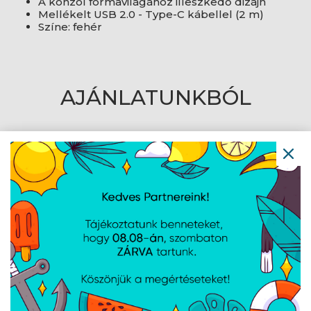
A konzol formavilágához illeszkedő dizájn
Mellékelt USB 2.0 - Type-C kábellel (2 m)
Színe: fehér
AJÁNLATUNKBÓL
Snakebyte PS5 Dual
Snakebyte Charge Base
Charge and Headset
RGB Slim 5 töltőállomás