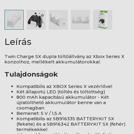
Leírás
Twin Charge SX dupla töltőállvány az Xbox Series X
konzolhoz, mellékelt akkumulátorokkal.
Tulajdonságok
Kompatibilis az XBOX Series X vezérlővel
Két állapotú LED (töltés és töltöttség)
800 mAh kapacitású akkumulátor - Két
újratölthető akkumulátor benne van a
csomagban
Bemenet: 5 V / 1,5 A
Kompatibilis az SB916335 BATTERY:KIT SX
(fekete) és a SB916342 BATTERY:KIT SX (fehér)
termékekkel