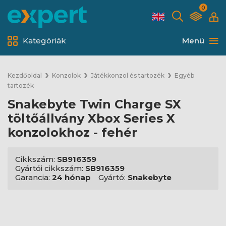
0
Kategóriák
Menü
Kezdőoldal
Konzolok
Játékkonzol és tartozék
Egyéb
tartozék
Snakebyte Twin Charge SX
töltőállvány Xbox Series X
konzolokhoz - fehér
Cikkszám:
SB916359
Gyártói cikkszám:
SB916359
Garancia:
24 hónap
Gyártó:
Snakebyte