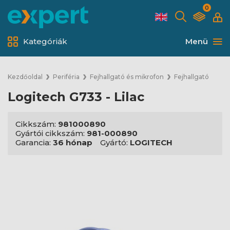
0
Kategóriák
Menü
Kezdőoldal
Periféria
Fejhallgató és mikrofon
Fejhallgató
Logitech G733 - Lilac
Cikkszám:
981000890
Gyártói cikkszám:
981-000890
Garancia:
36 hónap
Gyártó:
LOGITECH