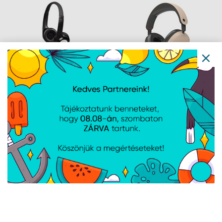
Logitech H390 Headset
Zalman - ZM-HPS800W
- Fekete
- Vezetéknélküli
headset - Bézs
Navigáció
Hírek
Újdonságok
Kapcsolat