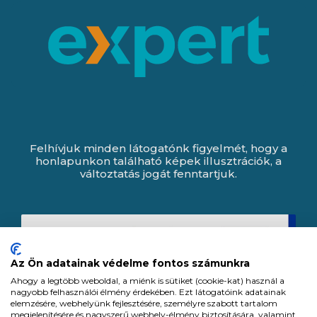
Felhívjuk minden látogatónk figyelmét, hogy a
honlapunkon található képek illusztrációk, a
változtatás jogát fenntartjuk.
Az Ön adatainak védelme fontos számunkra
Ahogy a legtöbb weboldal, a miénk is sütiket (cookie-kat) használ a
nagyobb felhasználói élmény érdekében. Ezt látogatóink adatainak
elemzésére, webhelyünk fejlesztésére, személyre szabott tartalom
megjelenítésére és nagyszerű webhely-élmény biztosítására, valamint