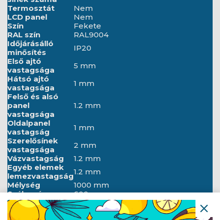
Termosztát
Nem
LCD panel
Nem
Szín
Fekete
RAL szín
RAL9004
Időjárásálló
IP20
minősítés
Első ajtó
5 mm
vastagsága
Hátsó ajtó
1 mm
vastagsága
Felső és alsó
panel
1.2 mm
vastagsága
Oldalpanel
1 mm
vastagság
Szerelősínek
2 mm
vastagsága
Vázvastagság
1.2 mm
Egyéb elemek
1.2 mm
lemezvastagság
Mélység
1000 mm
Szélesség
600 mm
Magasság
2047.5 mm
Súly
115.5 kg