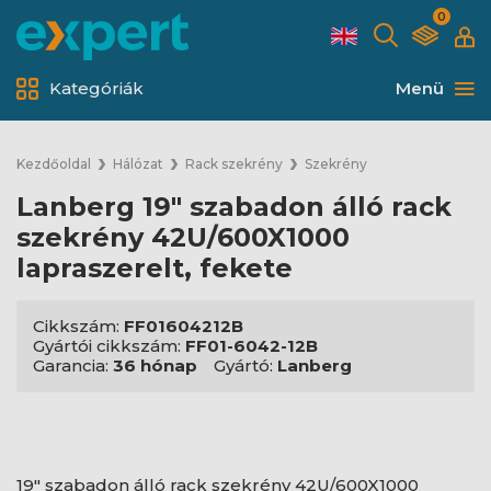
0
Kategóriák
Menü
Kezdőoldal
Hálózat
Rack szekrény
Szekrény
Lanberg 19" szabadon álló rack
szekrény 42U/600X1000
lapraszerelt, fekete
Cikkszám:
FF01604212B
Gyártói cikkszám:
FF01-6042-12B
Garancia:
36 hónap
Gyártó:
Lanberg
19" szabadon álló rack szekrény 42U/600X1000