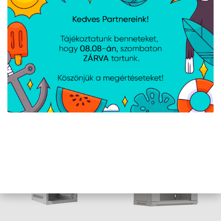
ANSI/EIA RS-310-D, DIN 41491/1.
Standard
RÉSZ, DIN 41494/7. RÉSZ, ETSI,
IEC297-2:1982
Földelés
Első ajtó, Hátsó ajtó, Keret
részletei
Földelő kábel, Kerekek fékkel,
Tartalmazott
Lábak, Szellőzőpanel (4 ventilátor),
tartozékok
M6-os csavarok, Első zár, Hátsó zár,
Oldalzárak
AJÁNLATUNKBÓL