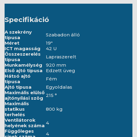
Specifikáció
A szekrény
Szabadon álló
típusa
Méret
19"
ICT magasság
42 U
Összeszerelés
Lapraszerelt
típusa
Munkamélység
920 mm
Első ajtó típusa
Edzett üveg
Hátsó ajtó
Fém
típusa
Ajtó típusa
Egyoldalas
Maximális elülső
215 °
ajtónyílási szög
Maximális
statikus
800 kg
terhelés
Ventilátorok
4
helyének száma
Függőleges
4
sínek száma