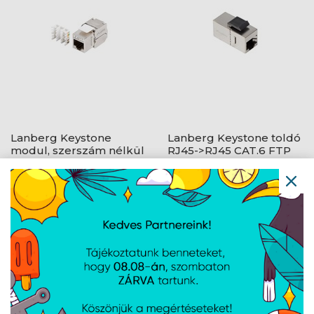
Lanberg Keystone
Lanberg Keystone toldó
modul, szerszám nélkül
RJ45->RJ45 CAT.6 FTP
szerelhető RJ45 CAT.7
FTP 180°