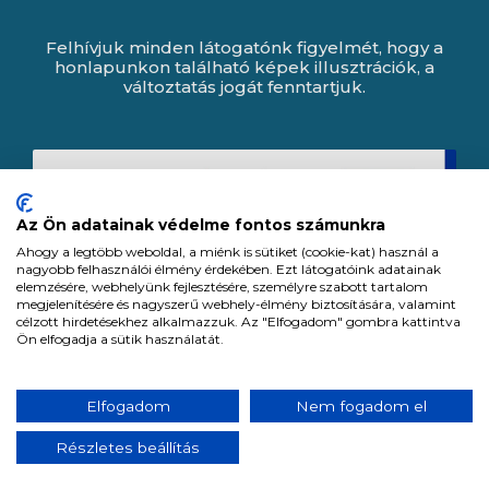
Felhívjuk minden látogatónk figyelmét, hogy a
honlapunkon található képek illusztrációk, a
változtatás jogát fenntartjuk.
Az Ön adatainak védelme fontos számunkra
Ahogy a legtöbb weboldal, a miénk is sütiket (cookie-kat) használ a
nagyobb felhasználói élmény érdekében. Ezt látogatóink adatainak
elemzésére, webhelyünk fejlesztésére, személyre szabott tartalom
megjelenítésére és nagyszerű webhely-élmény biztosítására, valamint
célzott hirdetésekhez alkalmazzuk. Az "Elfogadom" gombra kattintva
Ön elfogadja a sütik használatát.
Expert Zrt. © 1991 -
2026
.
Elfogadom
Nem fogadom el
Minden jog fenntartva. All rights reserved.
Részletes beállítás
Tervezte és készítette:
Vision-Software, az Octopus 8 ERP forgalmazója.