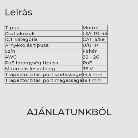
Leírás
Típus
Modul
Csatlakozók
LSA, RJ-45
ICT kategória
CAT. 5/5e
Árnyékolás típusa
U/UTP
Szín
Fehér
AWG
22 - 26
PoE tápegység típusa
PoE
Maximális feszültség
36 V
Trapéztorzítási port szélessége
14,5 mm
Trapéztorzítási port magassága
16,1 mm
AJÁNLATUNKBÓL