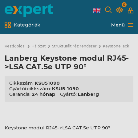
0
Kategóriák
Menü
Kezdőoldal
Hálózat
Strukturált réz rendszer
Keystone jack
Lanberg Keystone modul RJ45-
>LSA CAT.5e UTP 90°
Cikkszám:
KSU51090
Gyártói cikkszám:
KSU5-1090
Garancia:
24 hónap
Gyártó:
Lanberg
Keystone modul RJ45->LSA CAT.5e UTP 90°