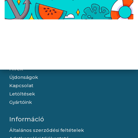
Lanberg Keystone toldó
Lanberg Keystone
RJ45->RJ45 CAT.5e UTP
modul, szerszám nélkül
szerelhető RJ45->LSA
CAT.6a FTP 180°
Navigáció
Hírek
Újdonságok
Kapcsolat
Letöltések
Gyártóink
Információ
Általános szerződési feltételek