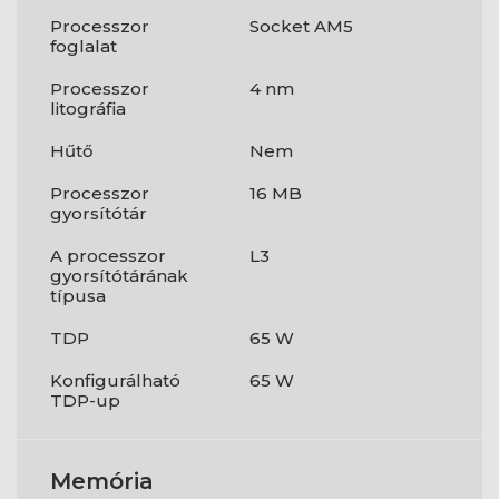
Processzor
Socket AM5
foglalat
Processzor
4 nm
litográfia
Hűtő
Nem
Processzor
16 MB
gyorsítótár
A processzor
L3
gyorsítótárának
típusa
TDP
65 W
Konfigurálható
65 W
TDP-up
Memória