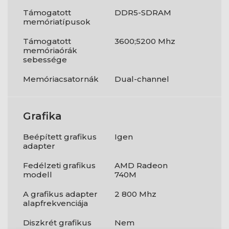
Támogatott
DDR5-SDRAM
memóriatípusok
Támogatott
3600;5200 Mhz
memóriaórák
sebessége
Memóriacsatornák
Dual-channel
Grafika
Beépített grafikus
Igen
adapter
Fedélzeti grafikus
AMD Radeon
modell
740M
A grafikus adapter
2 800 Mhz
alapfrekvenciája
Diszkrét grafikus
Nem