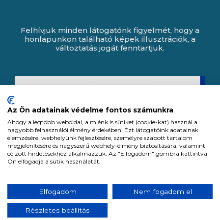
Felhívjuk minden látogatónk figyelmét, hogy a
honlapunkon található képek illusztrációk, a
változtatás jogát fenntartjuk.
Az Ön adatainak védelme fontos számunkra
Ahogy a legtöbb weboldal, a miénk is sütiket (cookie-kat) használ a
nagyobb felhasználói élmény érdekében. Ezt látogatóink adatainak
elemzésére, webhelyünk fejlesztésére, személyre szabott tartalom
megjelenítésére és nagyszerű webhely-élmény biztosítására, valamint
célzott hirdetésekhez alkalmazzuk. Az "Elfogadom" gombra kattintva
Ön elfogadja a sütik használatát.
Expert Zrt. © 1991 -
2026
.
Elfogadom
Nem fogadom el
Minden jog fenntartva. All rights reserved.
Részletes beállítás
Tervezte és készítette:
Vision-Software, az Octopus 8 ERP forgalmazója.