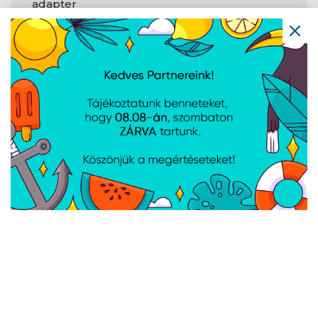
adapter
Diszkrét grafikus
Nem áll
modell
rendelkezésre
Jellemzők
PCI-expressz
4.0
csatlakozók
verziója
A weboldalon esetlegesen előforduló elektronikus feltöltési,
technikai hibákért felelősséget nem vállalunk.
AJÁNLATUNKBÓL