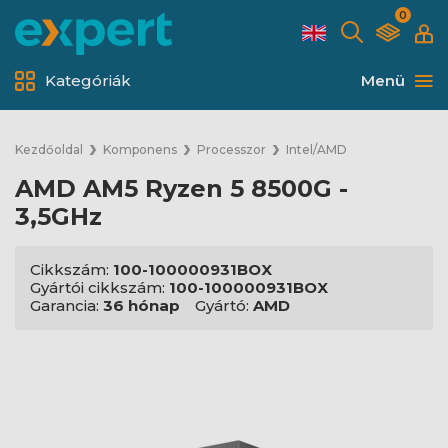
0
Kategóriák
Menü
Kezdőoldal
Komponens
Processzor
Intel/AMD
AMD AM5 Ryzen 5 8500G -
3,5GHz
Cikkszám:
100-100000931BOX
Gyártói cikkszám:
100-100000931BOX
Garancia:
36 hónap
Gyártó:
AMD