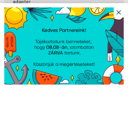
adapter
Diszkrét grafikus
Nem áll
modell
rendelkezésre
Jellemzők
PCI-expressz
3.0
csatlakozók
verziója
A weboldalon esetlegesen előforduló elektronikus feltöltési,
technikai hibákért felelősséget nem vállalunk.
AJÁNLATUNKBÓL