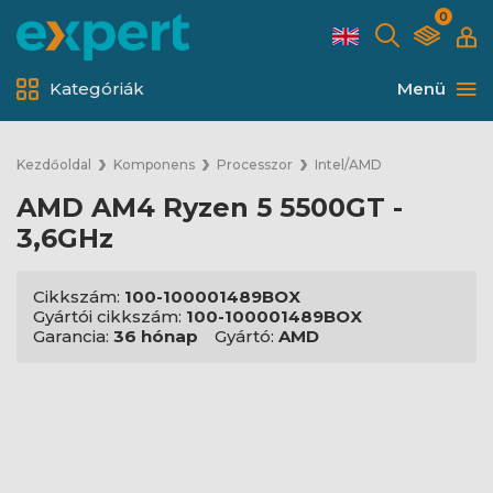
0
Kategóriák
Menü
Kezdőoldal
Komponens
Processzor
Intel/AMD
AMD AM4 Ryzen 5 5500GT -
3,6GHz
Cikkszám:
100-100001489BOX
Gyártói cikkszám:
100-100001489BOX
Garancia:
36 hónap
Gyártó:
AMD