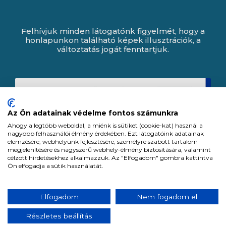
Felhívjuk minden látogatónk figyelmét, hogy a
honlapunkon található képek illusztrációk, a
változtatás jogát fenntartjuk.
Az Ön adatainak védelme fontos számunkra
Ahogy a legtöbb weboldal, a miénk is sütiket (cookie-kat) használ a
nagyobb felhasználói élmény érdekében. Ezt látogatóink adatainak
elemzésére, webhelyünk fejlesztésére, személyre szabott tartalom
megjelenítésére és nagyszerű webhely-élmény biztosítására, valamint
célzott hirdetésekhez alkalmazzuk. Az "Elfogadom" gombra kattintva
Ön elfogadja a sütik használatát.
Expert Zrt. © 1991 -
2026
.
Elfogadom
Nem fogadom el
Minden jog fenntartva. All rights reserved.
Részletes beállítás
Tervezte és készítette:
Vision-Software, az Octopus 8 ERP forgalmazója.