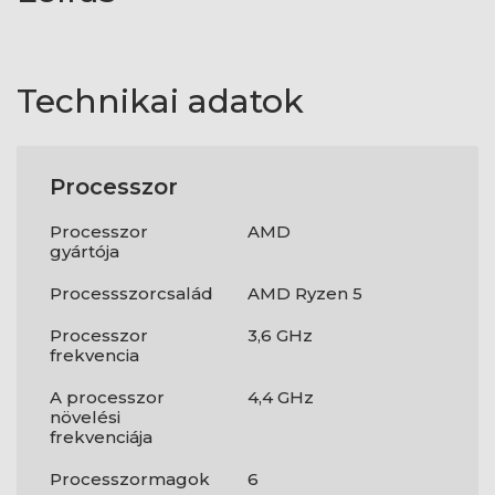
Technikai adatok
Processzor
Processzor
AMD
gyártója
Processszorcsalád
AMD Ryzen 5
Processzor
3,6 GHz
frekvencia
A processzor
4,4 GHz
növelési
frekvenciája
Processzormagok
6