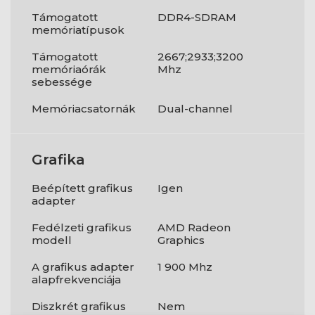
Támogatott
DDR4-SDRAM
memóriatípusok
Támogatott
2667;2933;3200
memóriaórák
Mhz
sebessége
Memóriacsatornák
Dual-channel
Grafika
Beépített grafikus
Igen
adapter
Fedélzeti grafikus
AMD Radeon
modell
Graphics
A grafikus adapter
1 900 Mhz
alapfrekvenciája
Diszkrét grafikus
Nem