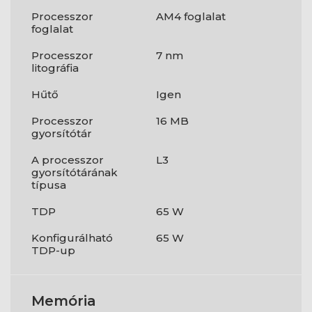
Processzor
AM4 foglalat
foglalat
Processzor
7 nm
litográfia
Hűtő
Igen
Processzor
16 MB
gyorsítótár
A processzor
L3
gyorsítótárának
típusa
TDP
65 W
Konfigurálható
65 W
TDP-up
Memória