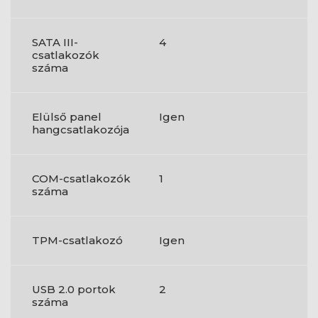
SATA III-
4
csatlakozók
száma
Elülső panel
Igen
hangcsatlakozója
COM-csatlakozók
1
száma
TPM-csatlakozó
Igen
USB 2.0 portok
2
száma