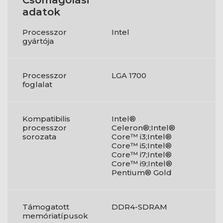
Csomagolási
adatok
Processzor
Intel
gyártója
Processzor
LGA 1700
foglalat
Kompatibilis
Intel®
processzor
Celeron®;Intel®
sorozata
Core™ i3;Intel®
Core™ i5;Intel®
Core™ i7;Intel®
Core™ i9;Intel®
Pentium® Gold
Támogatott
DDR4-SDRAM
memóriatípusok