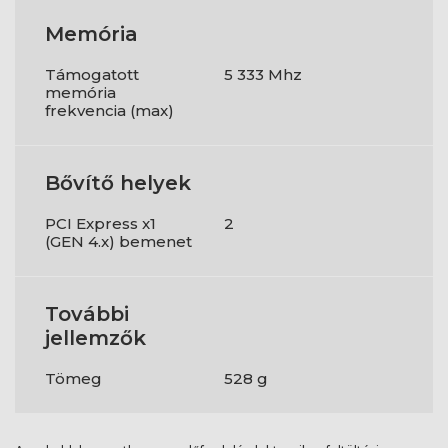
Memória
Támogatott
5 333 Mhz
memória
frekvencia (max)
Bővítő helyek
PCI Express x1
2
(GEN 4.x) bemenet
További
jellemzők
Tömeg
528 g