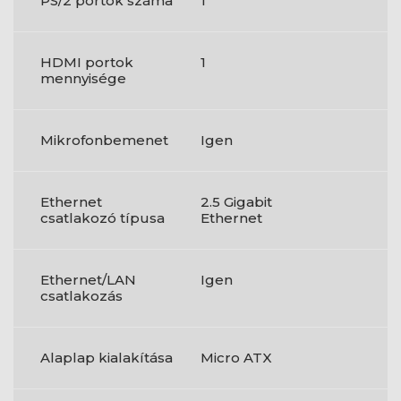
PS/2 portok száma
1
HDMI portok
1
mennyisége
Mikrofonbemenet
Igen
Ethernet
2.5 Gigabit
csatlakozó típusa
Ethernet
Ethernet/LAN
Igen
csatlakozás
Alaplap kialakítása
Micro ATX