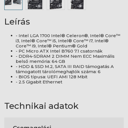
Leírás
- Intel LGA 1700 Intel® Celeron®, Intel® Core™
i3, Intel® Core™ i5, Intel® Core™ i7, Intel®
Core™ i9, Intel® Pentium® Gold
- PC Micro ATX Intel B760 7.1 csatornák
- DDR4-SDRAM 2 DIMM Nem ECC Maximális
belső memória: 64 GB
- HDD & SSD M.2, SATA III RAID támogatás A
támogatott tárolómeghajtók száma: 6
- BIOS típusa: UEFI AMI 128 Mbit
- 2.5 Gigabit Ethernet
Technikai adatok