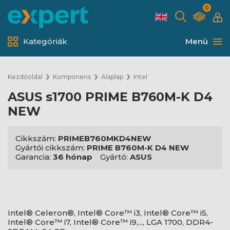
0
Kategóriák
Menü
Kezdőoldal
Komponens
Alaplap
Intel
ASUS s1700 PRIME B760M-K D4
NEW
Cikkszám:
PRIMEB760MKD4NEW
Gyártói cikkszám:
PRIME B760M-K D4 NEW
Garancia:
36 hónap
Gyártó:
ASUS
Intel® Celeron®, Intel® Core™ i3, Intel® Core™ i5,
Intel® Core™ i7, Intel® Core™ i9,..., LGA 1700, DDR4-