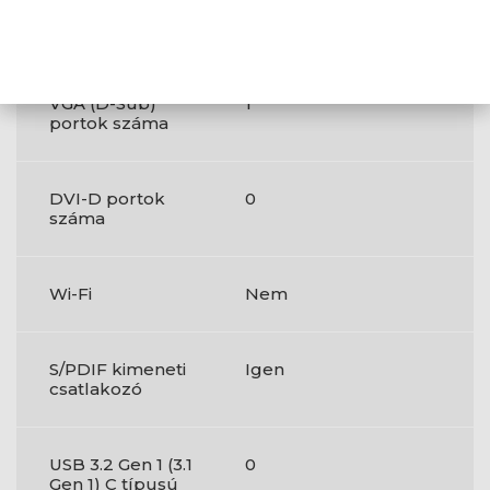
RGB LED tűfejes
Igen
csatlakozó
VGA (D-Sub)
1
portok száma
DVI-D portok
0
száma
Wi-Fi
Nem
S/PDIF kimeneti
Igen
csatlakozó
USB 3.2 Gen 1 (3.1
0
Gen 1) C típusú