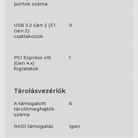
portok száma
USB 3.2 Gen 2 (3.1
0
Gen 2)
csatlakozók
PCI Express x16
1
(Gen 4.x)
foglalatok
Tárolásvezérlők
A támogatott
6
tárolómeghajtók
száma
RAID támogatás
Igen