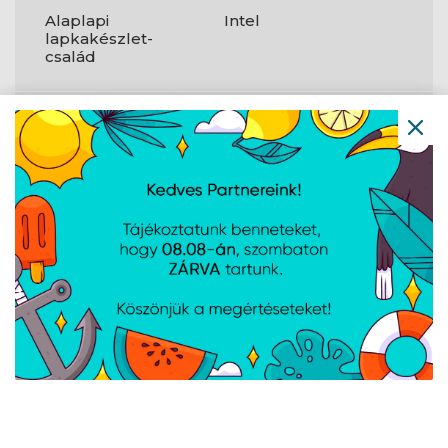
Alaplapi
Intel
lapkakészlet-
család
Alaplapi
Intel B760
chipkészlet
Audió kimeneti
7.1 csatorna
csatornák száma
RAID-szintek
0;1;5;10
M.2 (M) rések
2
száma