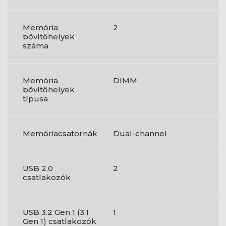
Memória
2
bővítőhelyek
száma
Memória
DIMM
bővítőhelyek
típusa
Memóriacsatornák
Dual-channel
USB 2.0
2
csatlakozók
USB 3.2 Gen 1 (3.1
1
Gen 1) csatlakozók