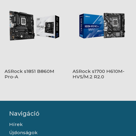
ASRock s1851 B860M
ASRock s1700 H610M-
Pro-A
HVS/M.2 R2.0
Navigáció
Hírek
Újdonságok