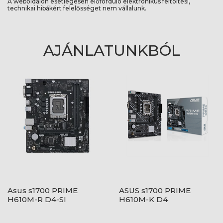
A weboldalon esetlegesen előforduló elektronikus feltöltési,
technikai hibákért felelősséget nem vállalunk.
AJÁNLATUNKBÓL
Asus s1700 PRIME
ASUS s1700 PRIME
H610M-R D4-SI
H610M-K D4