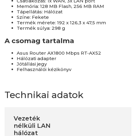
Csatlakozás: 1x WAN, 3x LAN port
Memória: 128 MB Flash, 256 MB RAM
Tápellátás: Hálózat
Színe: Fekete
Termék mérete: 192 x 126,3 x 47,5 mm
Termék súlya: 298 g
A csomag tartalma
Asus Router AX1800 Mbps RT-AX52
Hálózati adapter
Jótállási jegy
Felhasználói kézikönyv
Technikai adatok
Vezeték
nélküli LAN
hálózat