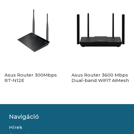
Asus Router 300Mbps
Asus Router 3600 Mbps
RT-N12E
Dual-band WiFi7 AiMesh
RT-BE50
Navigáció
Hírek