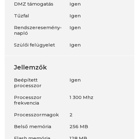
DMZ támogatás
Igen
Tűzfal
Igen
Rendszeresemény-
Igen
napló
Szülői felügyelet
Igen
Jellemzők
Beépített
Igen
processzor
Processzor
1 300 Mhz
frekvencia
Processzormagok
2
Belső memória
256 MB
Flash memória
128 MB