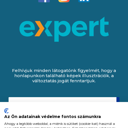
Felhívjuk minden látogatónk figyelmét, hogy a
honlapunkon található képek illusztrációk, a
változtatás jogát fenntartjuk.
Az Ön adatainak védelme fontos számunkra
Ahogy a legtöbb weboldal, a miénk is sütiket (cookie-kat) használ a