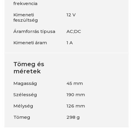
frekvencia
Kimeneti
12 V
feszültség
Áramforrás típusa
AC;DC
Kimeneti áram
1 A
Tömeg és
méretek
Magasság
45 mm
Szélesség
190 mm
Mélység
126 mm
Tömeg
298 g