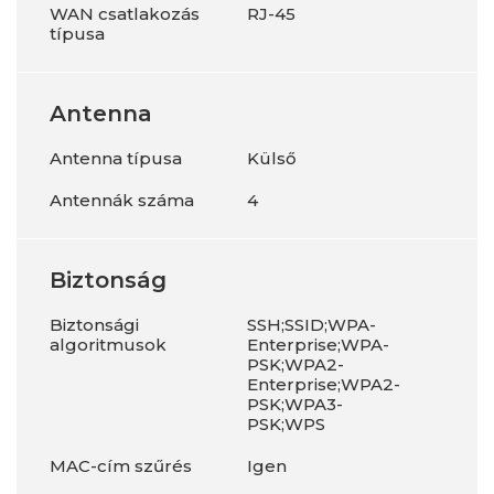
WAN csatlakozás
RJ-45
típusa
Antenna
Antenna típusa
Külső
Antennák száma
4
Biztonság
Biztonsági
SSH;SSID;WPA-
algoritmusok
Enterprise;WPA-
PSK;WPA2-
Enterprise;WPA2-
PSK;WPA3-
PSK;WPS
MAC-cím szűrés
Igen