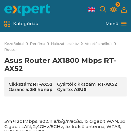
0
Kategóriák
Menü
Kezdőoldal
Periféria
Hálózati eszköz
Vezeték nélküli
Router
Asus Router AX1800 Mbps RT-
AX52
Cikkszám:
RT-AX52
Gyártói cikkszám:
RT-AX52
Garancia:
36 hónap
Gyártó:
ASUS
574+1201Mbps, 802.11 a/b/g/n/ac/ax, 1x Gigabit WAN, 3x
Gigabit LAN, 2,4GHz/5GHz, 4x külső antenna, WPA3,