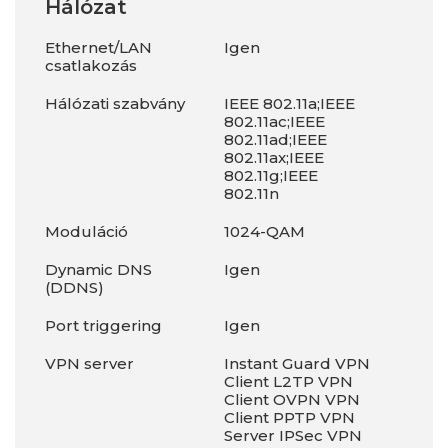
Hálózat
Ethernet/LAN
Igen
csatlakozás
Hálózati szabvány
IEEE 802.11a;IEEE
802.11ac;IEEE
802.11ad;IEEE
802.11ax;IEEE
802.11g;IEEE
802.11n
Moduláció
1024-QAM
Dynamic DNS
Igen
(DDNS)
Port triggering
Igen
VPN server
Instant Guard VPN
Client L2TP VPN
Client OVPN VPN
Client PPTP VPN
Server IPSec VPN