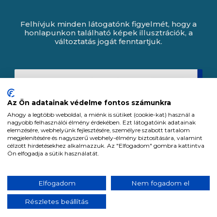
Felhívjuk minden látogatónk figyelmét, hogy a
honlapunkon található képek illusztrációk, a
változtatás jogát fenntartjuk.
Az Ön adatainak védelme fontos számunkra
Ahogy a legtöbb weboldal, a miénk is sütiket (cookie-kat) használ a
nagyobb felhasználói élmény érdekében. Ezt látogatóink adatainak
elemzésére, webhelyünk fejlesztésére, személyre szabott tartalom
megjelenítésére és nagyszerű webhely-élmény biztosítására, valamint
célzott hirdetésekhez alkalmazzuk. Az "Elfogadom" gombra kattintva
Ön elfogadja a sütik használatát.
Expert Zrt. © 1991 -
2026
.
Elfogadom
Nem fogadom el
Minden jog fenntartva. All rights reserved.
Részletes beállítás
Tervezte és készítette:
Vision-Software, az Octopus 8 ERP forgalmazója.