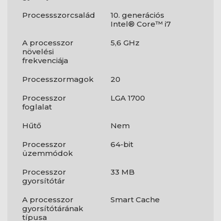
Processszorcsalád
10. generációs
Intel® Core™ i7
A processzor
5,6 GHz
növelési
frekvenciája
Processzormagok
20
Processzor
LGA 1700
foglalat
Hűtő
Nem
Processzor
64-bit
üzemmódok
Processzor
33 MB
gyorsítótár
A processzor
Smart Cache
gyorsítótárának
típusa