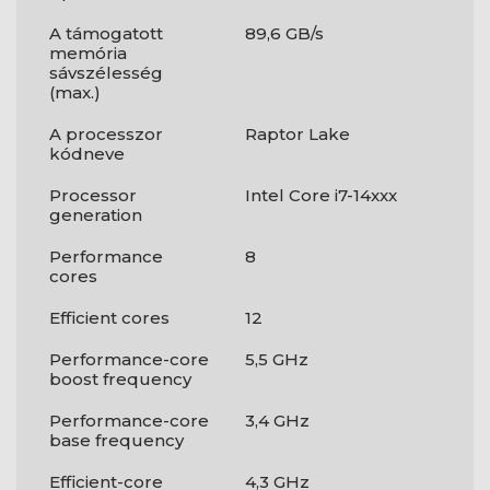
A támogatott
89,6 GB/s
memória
sávszélesség
(max.)
A processzor
Raptor Lake
kódneve
Processor
Intel Core i7-14xxx
generation
Performance
8
cores
Efficient cores
12
Performance-core
5,5 GHz
boost frequency
Performance-core
3,4 GHz
base frequency
Efficient-core
4,3 GHz