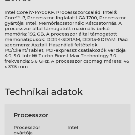
Intel Core i7-14700KF. Processszorcsalád: Intel®
Core™ i7, Processzor-foglalat: LGA 1700, Processzor
gyártója: Intel. Memóriacsatornák: Kétcsatornás, A
processzor által támogatott maximális belső
memória: 192 GB, A processzor által támogatott
memóriatípusok: DDR4-SDRAM, DDR5-SDRAM. Piaci
szegmens: Asztali, Használati feltételek:
PC/Client/Tablet, PCI-expressz csatlakozók verziója:
4.0, 5.0. Intel® Turbo Boost Max Technology 3.0
frekvencia: 5,6 GHz. A processzor csomag mérete: 45
x 37.5 mm
Technikai adatok
Processzor
Processzor
Intel
gyártója