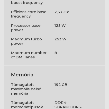
boost frequency
Efficient-core base
2,5 GHz
frequency
Processor base
125 W
power
Maximum turbo
253 W
power
Maximum number
8
of DMI lanes
Memória
Támogatott
192 GB
maximális belső
memória
Támogatott
DDR4-
memóriatípusok
SDRAM;DDR5-