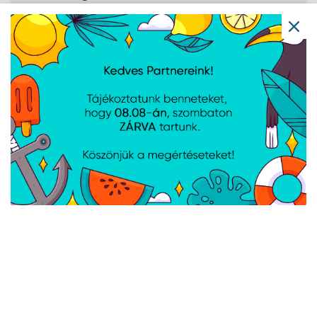
modell
rendelkezésre
Jellemzők
A PCI Expressz
20
sávok maximális
száma
PCI-expressz
4.0;5.0
csatlakozók
verziója
PCI Express
1x16+1x4;2x8+1x4
konfigurációk
Use conditions
PC/Client/Tablet
Tömeg és
méretek