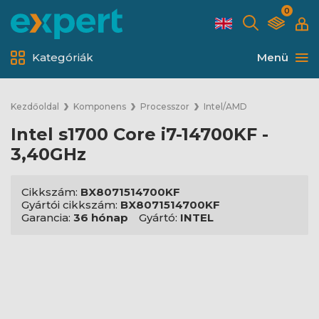
0
Kategóriák
Menü
Kezdőoldal
Komponens
Processzor
Intel/AMD
Intel s1700 Core i7-14700KF -
3,40GHz
Cikkszám:
BX8071514700KF
Gyártói cikkszám:
BX8071514700KF
Garancia:
36 hónap
Gyártó:
INTEL