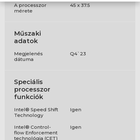
A processzor
45 x 37.5
mérete
Műszaki
adatok
Megjelenés
Q4`23
dátuma
Speciális
processzor
funkciók
Intel® Speed Shift
Igen
Technology
Intel® Control-
Igen
flow Enforcement
technológia (CET)