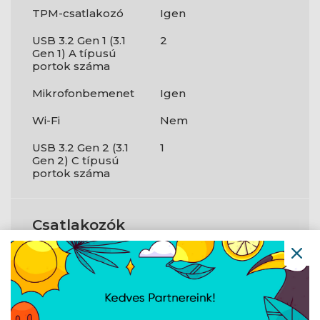
TPM-csatlakozó
Igen
USB 3.2 Gen 1 (3.1
2
Gen 1) A típusú
portok száma
Mikrofonbemenet
Igen
Wi-Fi
Nem
USB 3.2 Gen 2 (3.1
1
Gen 2) C típusú
portok száma
Csatlakozók
és
csatlakozási
felületek
DisplayPort száma
1