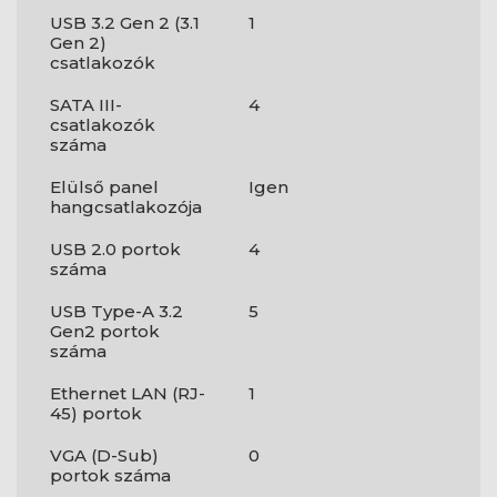
USB 3.2 Gen 2 (3.1
1
Gen 2)
csatlakozók
SATA III-
4
csatlakozók
száma
Elülső panel
Igen
hangcsatlakozója
USB 2.0 portok
4
száma
USB Type-A 3.2
5
Gen2 portok
száma
Ethernet LAN (RJ-
1
45) portok
VGA (D-Sub)
0
portok száma