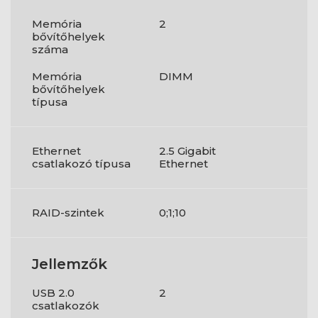
Memória
2
bővítőhelyek
száma
Memória
DIMM
bővítőhelyek
típusa
Ethernet
2.5 Gigabit
csatlakozó típusa
Ethernet
RAID-szintek
0;1;10
Jellemzők
USB 2.0
2
csatlakozók