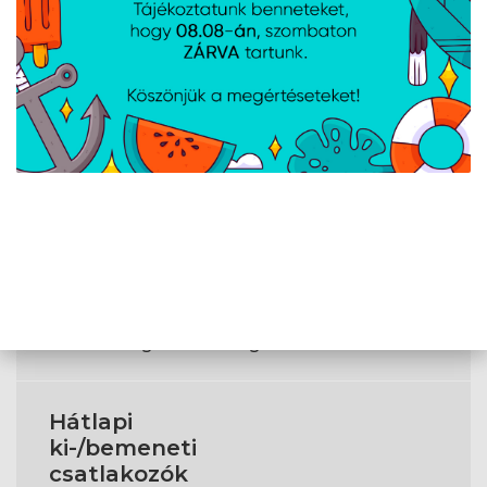
USB 3.2 Gen 1 (3.1
1
Gen 1) C típusú
portok száma
Tápellátás
PCI Express x16
1
(Gen 4.x)
foglalatok
Tárolásvezérlők
RAID támogatás
Igen
Hátlapi
ki-/bemeneti
csatlakozók