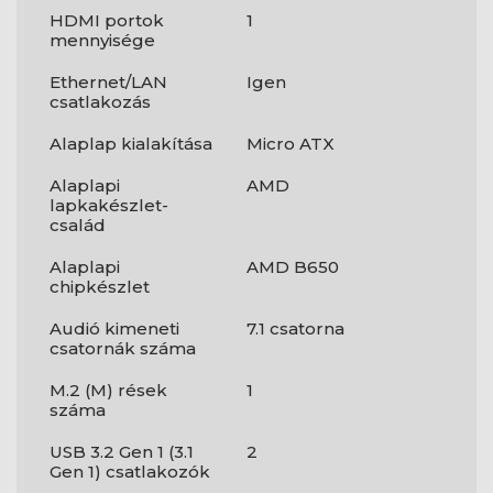
HDMI portok
1
mennyisége
Ethernet/LAN
Igen
csatlakozás
Alaplap kialakítása
Micro ATX
Alaplapi
AMD
lapkakészlet-
család
Alaplapi
AMD B650
chipkészlet
Audió kimeneti
7.1 csatorna
csatornák száma
M.2 (M) rések
1
száma
USB 3.2 Gen 1 (3.1
2
Gen 1) csatlakozók