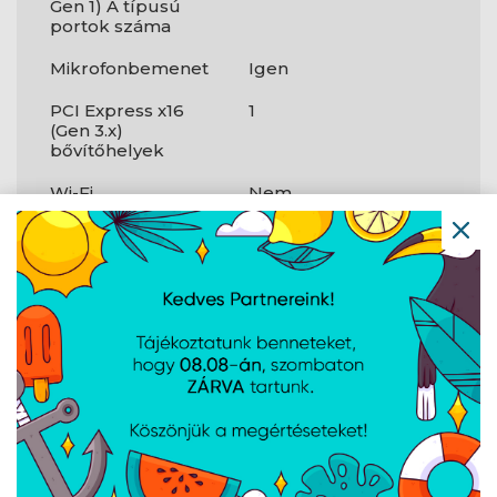
Gen 1) A típusú
portok száma
Mikrofonbemenet
Igen
PCI Express x16
1
(Gen 3.x)
bővítőhelyek
Wi-Fi
Nem
USB 3.2 Gen 2 (3.1
1
Gen 2) C típusú
portok száma
Csatlakozók
és
csatlakozási
felületek
DisplayPort száma
1