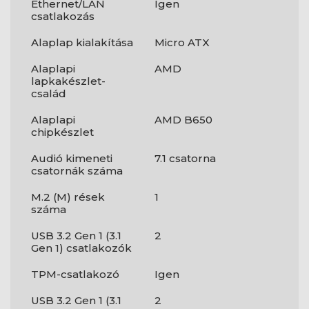
Ethernet/LAN
Igen
csatlakozás
Alaplap kialakítása
Micro ATX
Alaplapi
AMD
lapkakészlet-
család
Alaplapi
AMD B650
chipkészlet
Audió kimeneti
7.1 csatorna
csatornák száma
M.2 (M) rések
1
száma
USB 3.2 Gen 1 (3.1
2
Gen 1) csatlakozók
TPM-csatlakozó
Igen
USB 3.2 Gen 1 (3.1
2