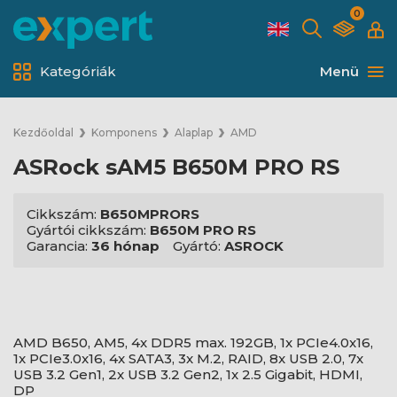
0
Kategóriák
Menü
Kezdőoldal
Komponens
Alaplap
AMD
ASRock sAM5 B650M PRO RS
Cikkszám:
B650MPRORS
Gyártói cikkszám:
B650M PRO RS
Garancia:
36 hónap
Gyártó:
ASROCK
AMD B650, AM5, 4x DDR5 max. 192GB, 1x PCIe4.0x16,
1x PCIe3.0x16, 4x SATA3, 3x M.2, RAID, 8x USB 2.0, 7x
USB 3.2 Gen1, 2x USB 3.2 Gen2, 1x 2.5 Gigabit, HDMI,
DP