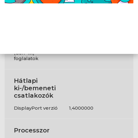
Fejhallgató
1
kimenetek
Tápellátás
PCI Express x16
1
(Gen 4.x)
foglalatok
Hátlapi
ki-/bemeneti
csatlakozók
DisplayPort verzió
1,4000000
Processzor