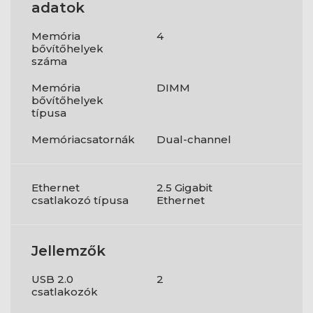
adatok
Memória
4
bővítőhelyek
száma
Memória
DIMM
bővítőhelyek
típusa
Memóriacsatornák
Dual-channel
Ethernet
2.5 Gigabit
csatlakozó típusa
Ethernet
Jellemzők
USB 2.0
2
csatlakozók