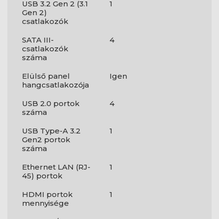
USB 3.2 Gen 2 (3.1
1
Gen 2)
csatlakozók
SATA III-
4
csatlakozók
száma
Elülső panel
Igen
hangcsatlakozója
USB 2.0 portok
4
száma
USB Type-A 3.2
1
Gen2 portok
száma
Ethernet LAN (RJ-
1
45) portok
HDMI portok
1
mennyisége