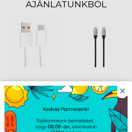
AJÁNLATUNKBÓL
Xiaomi 6A Type-A to
AVAX CB302G STEELY
Type-C kábel - 1m -
Type C-Type C 60W
BHR6032GL
gyorstöltő, sodorszálas
kábel, 3A, acélszürke -
1,5m