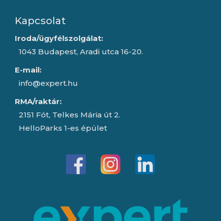
Kapcsolat
Iroda/ügyfélszolgálat:
1043 Budapest, Aradi utca 16-20.
E-mail:
info@expert.hu
RMA/raktár:
2151 Fót, Telkes Mária út 2.
HelloParks 1-es épület