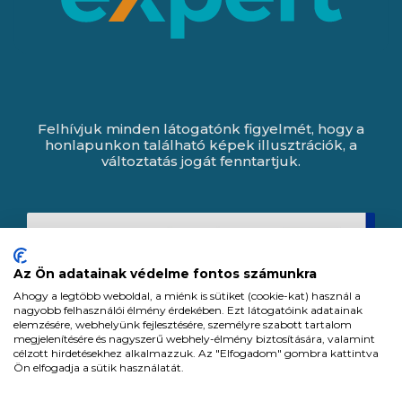
Felhívjuk minden látogatónk figyelmét, hogy a
honlapunkon található képek illusztrációk, a
változtatás jogát fenntartjuk.
Az Ön adatainak védelme fontos számunkra
Ahogy a legtöbb weboldal, a miénk is sütiket (cookie-kat) használ a
nagyobb felhasználói élmény érdekében. Ezt látogatóink adatainak
elemzésére, webhelyünk fejlesztésére, személyre szabott tartalom
megjelenítésére és nagyszerű webhely-élmény biztosítására, valamint
célzott hirdetésekhez alkalmazzuk. Az "Elfogadom" gombra kattintva
Ön elfogadja a sütik használatát.