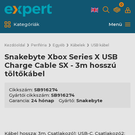
0
Kategóriák
Menü
Kezdőoldal
Periféria
Egyéb
Kábelek
USB kábel
Snakebyte Xbox Series X USB
Charge Cable SX - 3m hosszú
töltőkábel
Cikkszám:
SB916274
Gyártói cikkszám:
SB916274
Garancia:
24 hónap
Gyártó:
Snakebyte
Kábel hossza: 3m, Csatlakozó1: USB-C, Csatlakozó2: