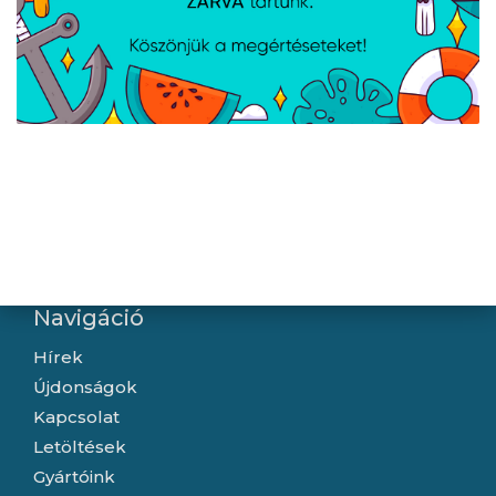
AVAX CB316 GLOWY
AVAX CB633 STEELY LED
60W USB-C gyorstöltő
60W USB-C gyorstöltő
kábel, fehér - 1m
kábel, fonott, fekete -
2m
Navigáció
Hírek
Újdonságok
Kapcsolat
Letöltések
Gyártóink