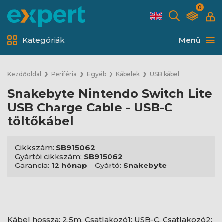
0
Kategóriák
Menü
Kezdőoldal
Periféria
Egyéb
Kábelek
USB kábel
Snakebyte Nintendo Switch Lite
USB Charge Cable - USB-C
töltőkábel
Cikkszám:
SB915062
Gyártói cikkszám:
SB915062
Garancia:
12 hónap
Gyártó:
Snakebyte
Kábel hossza: 2.5m, Csatlakozó1: USB-C, Csatlakozó2: