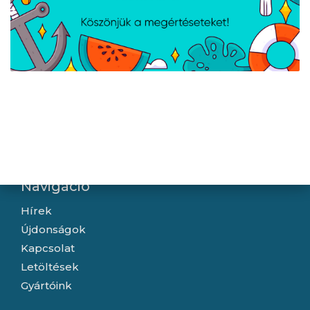
Apple 60W USB-C töltő
AVAX CB633 STEELY LED
kábel - 1m -
60W USB-C gyorstöltő
MW493ZM/A
kábel, fonott, fekete -
2m
Navigáció
Hírek
Újdonságok
Kapcsolat
Letöltések
Gyártóink