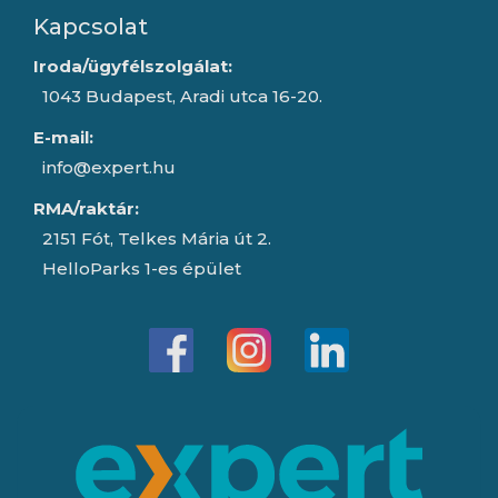
Kapcsolat
Iroda/ügyfélszolgálat:
1043 Budapest, Aradi utca 16-20.
E-mail:
info@expert.hu
RMA/raktár:
2151 Fót, Telkes Mária út 2.
HelloParks 1-es épület