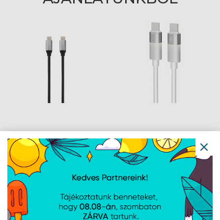
AVAX CB302G STEELY
AVAX CB316 GLOWY
Type C-Type C 60W
60W USB-C gyorstöltő
gyorstöltő, sodorszálas
kábel, fehér - 1m
kábel, 3A, acélszürke -
1,5m