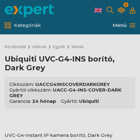
0
Kategóriák
Menü
Kezdőoldal
Hálózat
Egyéb
Skinek
Ubiquiti UVC-G4-INS borító,
Dark Grey
Cikkszám:
UACCG4INSCOVERDARKGREY
Gyártói cikkszám:
UACC-G4-INS-COVER-DARK
GREY
Garancia:
24 hónap
Gyártó:
Ubiquiti
UVC-G4-Instant IP kamera borító, Dark Grey