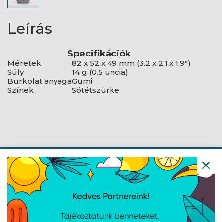
Leírás
Specifikációk
Méretek
82 x 52 x 49 mm (3.2 x 2.1 x 1.9")
Súly
14 g (0.5 uncia)
Burkolat anyaga
Gumi
Színek
Sötétszürke
Navigáció
Hírek
Újdonságok
Kapcsolat