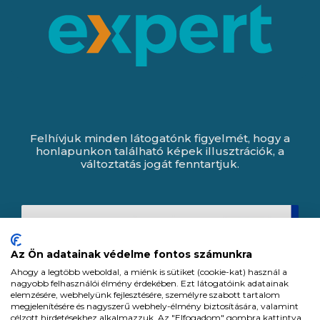
Felhívjuk minden látogatónk figyelmét, hogy a
honlapunkon található képek illusztrációk, a
változtatás jogát fenntartjuk.
Az Ön adatainak védelme fontos számunkra
Ahogy a legtöbb weboldal, a miénk is sütiket (cookie-kat) használ a
nagyobb felhasználói élmény érdekében. Ezt látogatóink adatainak
elemzésére, webhelyünk fejlesztésére, személyre szabott tartalom
megjelenítésére és nagyszerű webhely-élmény biztosítására, valamint
célzott hirdetésekhez alkalmazzuk. Az "Elfogadom" gombra kattintva