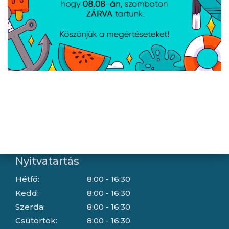
Letöltések
Gyártóink
Információ
Általános szerződési feltételek
Adatkezelési tájékoztató
Hallásvédelmi tájékoztató
Süti (cookie) tájékoztató
Házhozszállítási lehetőségek
Céginformáció
Nyitvatartás
Hétfő:
8:00 - 16:30
Kedd:
8:00 - 16:30
Szerda:
8:00 - 16:30
Csütörtök:
8:00 - 16:30