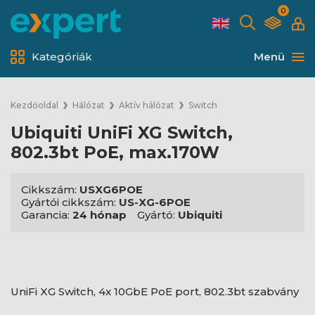
0
Kategóriák
Menü
Kezdőoldal
Hálózat
Aktív hálózat
Switch
Ubiquiti UniFi XG Switch,
802.3bt PoE, max.170W
Cikkszám:
USXG6POE
Gyártói cikkszám:
US-XG-6POE
Garancia:
24 hónap
Gyártó:
Ubiquiti
UniFi XG Switch, 4x 10GbE PoE port, 802.3bt szabvány