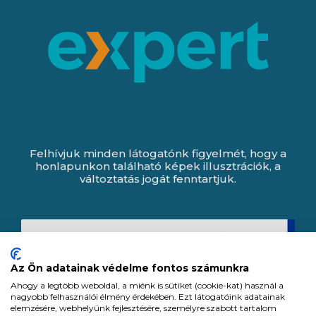
Felhívjuk minden látogatónk figyelmét, hogy a
honlapunkon található képek illusztrációk, a
változtatás jogát fenntartjuk.
Az Ön adatainak védelme fontos számunkra
Ahogy a legtöbb weboldal, a miénk is sütiket (cookie-kat) használ a
nagyobb felhasználói élmény érdekében. Ezt látogatóink adatainak
elemzésére, webhelyünk fejlesztésére, személyre szabott tartalom