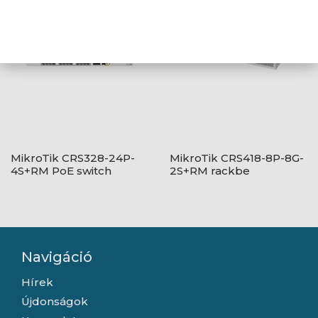
MikroTik CRS328-24P-
MikroTik CRS418-8P-8G-
4S+RM PoE switch
2S+RM rackbe
szerelhető PoE switch
Navigáció
Hírek
Újdonságok