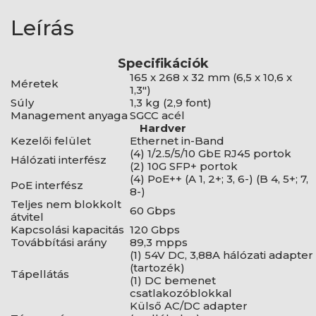
Leírás
Specifikációk
165 x 268 x 32 mm (6,5 x 10,6 x
Méretek
1,3")
Súly
1,3 kg (2,9 font)
Management anyaga
SGCC acél
Hardver
Kezelői felület
Ethernet in-Band
(4) 1/2.5/5/10 GbE RJ45 portok
Hálózati interfész
(2) 10G SFP+ portok
(4) PoE++ (A 1, 2+; 3, 6-) (B 4, 5+; 7,
PoE interfész
8-)
Teljes nem blokkolt
60 Gbps
átvitel
Kapcsolási kapacitás
120 Gbps
Továbbítási arány
89,3 mpps
(1) 54V DC, 3,88A hálózati adapter
(tartozék)
Tápellátás
(1) DC bemenet
csatlakozóblokkal
Külső AC/DC adapter