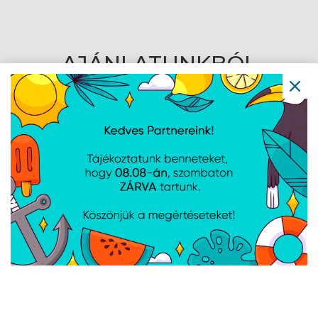
AJÁNLATUNKBÓL
MikroTik 24xGbit switch,
Ubiquiti UniFi Switch, 5-
dual-boot OS
portos, USB Type-C
csatlakozó