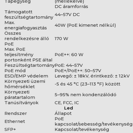
Tápegység
(mellékelve)
DC áramforrás
Támogatott
44–57V DC
feszültségtartomány
Max.
40W (PoE kimenet nélkül)
energiafogyasztás
Összes
rendelkezésre álló
170 W
PoE
Max. PoE
teljesítmény
PoE++: 60 W
portonként PSE által
Feszültségtartomány
PoE: 44–57V
PoE mód
PoE+/PoE++: 50–57V
ESD/EMP védelem
Levegő: ± 18kV, érintkező: ± 12kV
Környezeti üzemi
-5 és 45 °C (23–113 °F) között
hőmérséklet
Környezeti
5–95% nem kondenzálódó
páratartalom
Tanúsítványok
CE, FCC, IC
Led
Rendszer
Állapot
PoE
Ethernet
kapcsolat/sebesség/tevékenység
SFP+
Kapcsolat/tevékenység