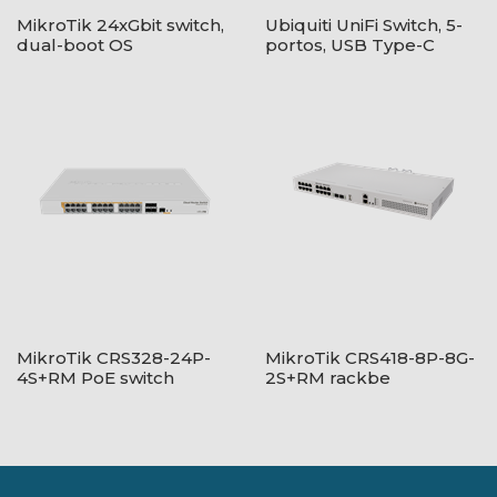
MikroTik 24xGbit switch,
Ubiquiti UniFi Switch, 5-
dual-boot OS
portos, USB Type-C
csatlakozó
MikroTik CRS328-24P-
MikroTik CRS418-8P-8G-
4S+RM PoE switch
2S+RM rackbe
szerelhető PoE switch