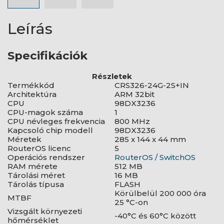
Leírás
Specifikációk
Részletek
Termékkód
CRS326-24G-2S+IN
Architektúra
ARM 32bit
CPU
98DX3236
CPU-magok száma
1
CPU névleges frekvencia
800 MHz
Kapcsoló chip modell
98DX3236
Méretek
285 x 144 x 44 mm
RouterOS licenc
5
Operációs rendszer
RouterOS / SwitchOS
RAM mérete
512 MB
Tárolási méret
16 MB
Tárolás típusa
FLASH
Körülbelül 200 000 óra
MTBF
25 °C-on
Vizsgált környezeti
-40°C és 60°C között
hőmérséklet