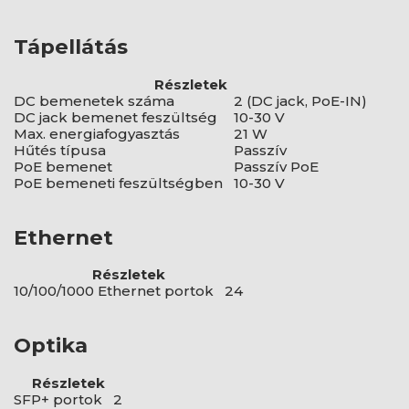
Tápellátás
Részletek
DC bemenetek száma
2 (DC jack, PoE-IN)
DC jack bemenet feszültség
10-30 V
Max. energiafogyasztás
21 W
Hűtés típusa
Passzív
PoE bemenet
Passzív PoE
PoE bemeneti feszültségben
10-30 V
Ethernet
Részletek
10/100/1000 Ethernet portok
24
Optika
Részletek
SFP+ portok
2