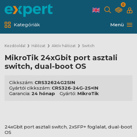
0
Kategóriák
Menü
Kezdőoldal
Hálózat
Aktív hálózat
Switch
MikroTik 24xGbit port asztali
switch, dual-boot OS
Cikkszám:
CRS32624G2SIN
Gyártói cikkszám:
CRS326-24G-2S+IN
Garancia:
24 hónap
Gyártó:
MikroTik
24xGbit port asztali switch, 2xSFP+ foglalat, dual-boot
OS