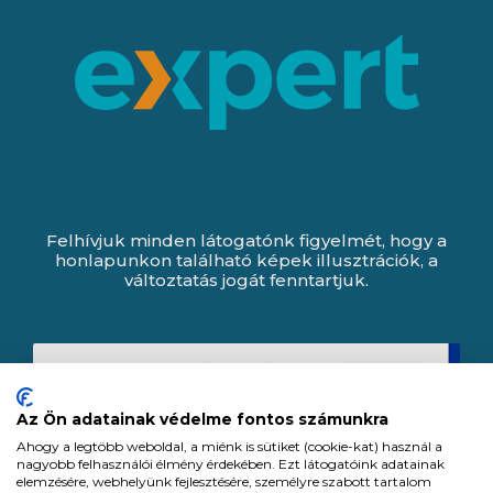
Felhívjuk minden látogatónk figyelmét, hogy a
honlapunkon található képek illusztrációk, a
változtatás jogát fenntartjuk.
Az Ön adatainak védelme fontos számunkra
Ahogy a legtöbb weboldal, a miénk is sütiket (cookie-kat) használ a
nagyobb felhasználói élmény érdekében. Ezt látogatóink adatainak
elemzésére, webhelyünk fejlesztésére, személyre szabott tartalom