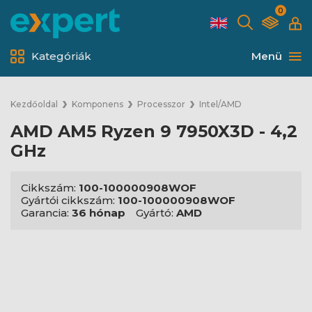
0
Kategóriák
Menü
Kezdőoldal
Komponens
Processzor
Intel/AMD
AMD AM5 Ryzen 9 7950X3D - 4,2
GHz
Cikkszám:
100-100000908WOF
Gyártói cikkszám:
100-100000908WOF
Garancia:
36 hónap
Gyártó:
AMD