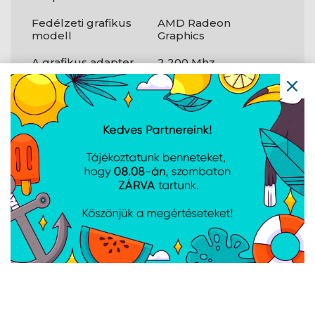
Fedélzeti grafikus
AMD Radeon
modell
Graphics
A grafikus adapter
2 200 Mhz
alapfrekvenciája
Diszkrét grafikus
Nem
adapter
Diszkrét grafikus
Nem áll
modell
rendelkezésre
Jellemzők
PCI-expressz
5.0
csatlakozók
verziója
A weboldalon esetlegesen előforduló elektronikus feltöltési,