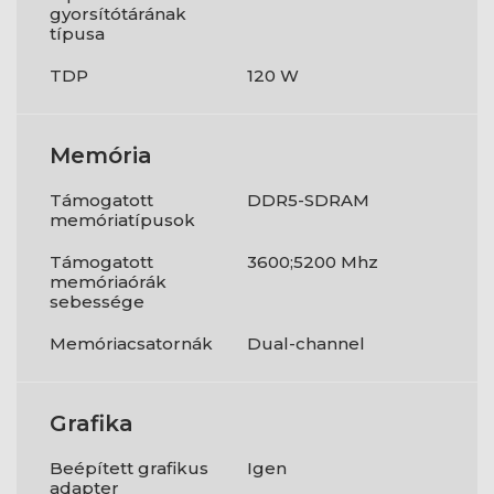
gyorsítótárának
típusa
TDP
120 W
Memória
Támogatott
DDR5-SDRAM
memóriatípusok
Támogatott
3600;5200 Mhz
memóriaórák
sebessége
Memóriacsatornák
Dual-channel
Grafika
Beépített grafikus
Igen
adapter