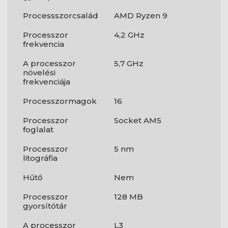
Processszorcsalád
AMD Ryzen 9
Processzor
4,2 GHz
frekvencia
A processzor
5,7 GHz
növelési
frekvenciája
Processzormagok
16
Processzor
Socket AM5
foglalat
Processzor
5 nm
litográfia
Hűtő
Nem
Processzor
128 MB
gyorsítótár
A processzor
L3