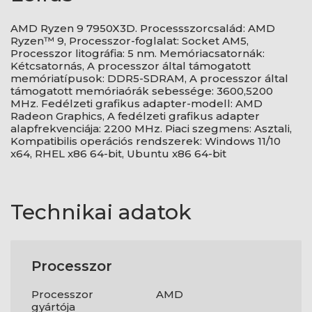
AMD Ryzen 9 7950X3D. Processszorcsalád: AMD
Ryzen™ 9, Processzor-foglalat: Socket AM5,
Processzor litográfia: 5 nm. Memóriacsatornák:
Kétcsatornás, A processzor által támogatott
memóriatípusok: DDR5-SDRAM, A processzor által
támogatott memóriaórák sebessége: 3600,5200
MHz. Fedélzeti grafikus adapter-modell: AMD
Radeon Graphics, A fedélzeti grafikus adapter
alapfrekvenciája: 2200 MHz. Piaci szegmens: Asztali,
Kompatibilis operációs rendszerek: Windows 11/10
x64, RHEL x86 64-bit, Ubuntu x86 64-bit
Technikai adatok
Processzor
Processzor
AMD
gyártója