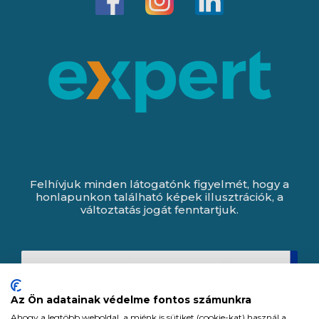
Felhívjuk minden látogatónk figyelmét, hogy a
honlapunkon található képek illusztrációk, a
változtatás jogát fenntartjuk.
Az Ön adatainak védelme fontos számunkra
Ahogy a legtöbb weboldal, a miénk is sütiket (cookie-kat) használ a