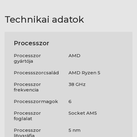
Technikai adatok
Processzor
Processzor
AMD
gyártója
Processszorcsalád
AMD Ryzen 5
Processzor
38 GHz
frekvencia
Processzormagok
6
Processzor
Socket AM5
foglalat
Processzor
5 nm
litográfia