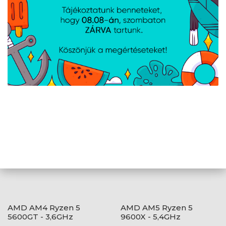
A weboldalon esetlegesen előforduló elektronikus feltöltési,
technikai hibákért felelősséget nem vállalunk.
AJÁNLATUNKBÓL
AMD AM4 Ryzen 5
AMD AM5 Ryzen 5
5600GT - 3,6GHz
9600X - 5,4GHz