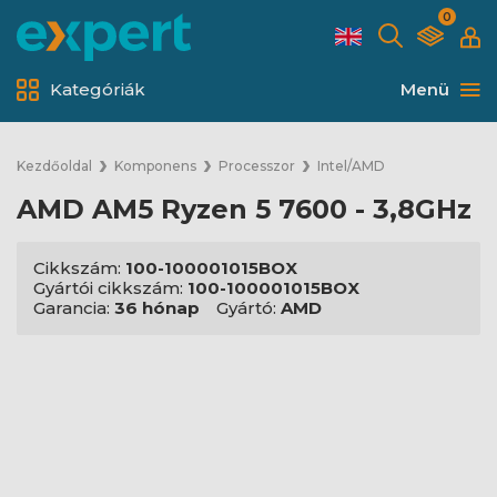
0
Kategóriák
Menü
Kezdőoldal
Komponens
Processzor
Intel/AMD
AMD AM5 Ryzen 5 7600 - 3,8GHz
Cikkszám:
100-100001015BOX
Gyártói cikkszám:
100-100001015BOX
Garancia:
36 hónap
Gyártó:
AMD