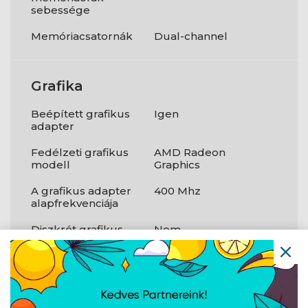
sebessége
Memóriacsatornák
Dual-channel
Grafika
Beépített grafikus
Igen
adapter
Fedélzeti grafikus
AMD Radeon
modell
Graphics
A grafikus adapter
400 Mhz
alapfrekvenciája
Diszkrét grafikus
Nem
adapter
Diszkrét grafikus
Nem áll
modell
rendelkezésre