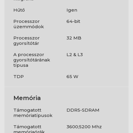
Hűtő
Igen
Processzor
64-bit
üzemmódok
Processzor
32 MB
gyorsítótár
A processzor
L2 & L3
gyorsítótárának
típusa
TDP
65 W
Memória
Támogatott
DDR5-SDRAM
memóriatípusok
Támogatott
3600;5200 Mhz
memóriaórák