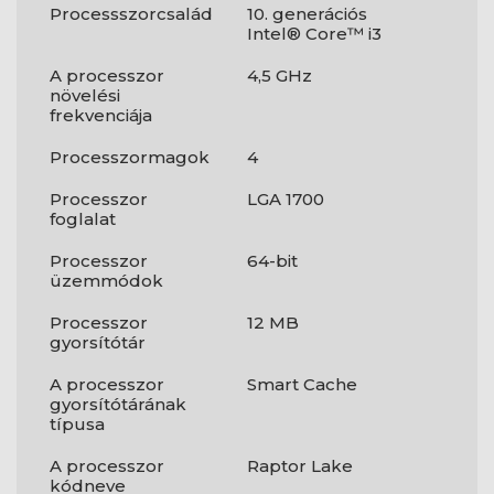
Processszorcsalád
10. generációs
Intel® Core™ i3
A processzor
4,5 GHz
növelési
frekvenciája
Processzormagok
4
Processzor
LGA 1700
foglalat
Processzor
64-bit
üzemmódok
Processzor
12 MB
gyorsítótár
A processzor
Smart Cache
gyorsítótárának
típusa
A processzor
Raptor Lake
kódneve