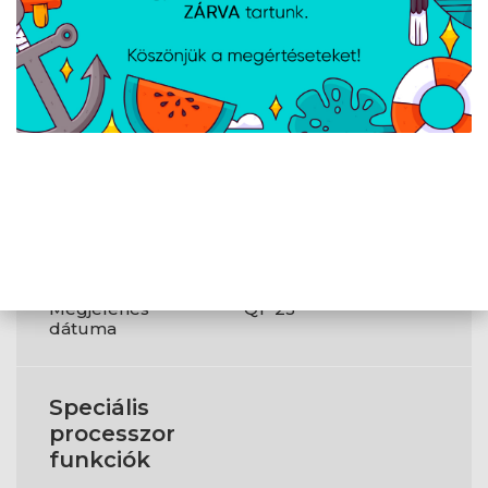
Tömeg és
méretek
A processzor
45 x 37.5
mérete
Műszaki
adatok
Megjelenés
Q1`23
dátuma
Speciális
processzor
funkciók