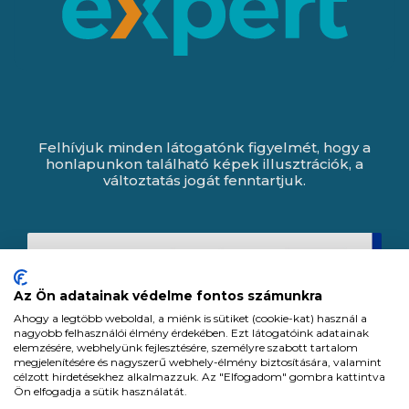
Felhívjuk minden látogatónk figyelmét, hogy a
honlapunkon található képek illusztrációk, a
változtatás jogát fenntartjuk.
Az Ön adatainak védelme fontos számunkra
Ahogy a legtöbb weboldal, a miénk is sütiket (cookie-kat) használ a
nagyobb felhasználói élmény érdekében. Ezt látogatóink adatainak
elemzésére, webhelyünk fejlesztésére, személyre szabott tartalom
megjelenítésére és nagyszerű webhely-élmény biztosítására, valamint
célzott hirdetésekhez alkalmazzuk. Az "Elfogadom" gombra kattintva
Ön elfogadja a sütik használatát.