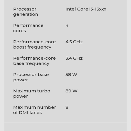
Processor
Intel Core i3-13xxx
generation
Performance
4
cores
Performance-core
4,5 GHz
boost frequency
Performance-core
3,4 GHz
base frequency
Processor base
58 W
power
Maximum turbo
89 W
power
Maximum number
8
of DMI lanes