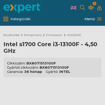
0
Kategóriák
Menü
Kezdőoldal
Komponens
Processzor
Intel/AMD
Intel s1700 Core i3-13100F - 4,50
GHz
Cikkszám:
BX8071513100F
Gyártói cikkszám:
BX8071513100F
Garancia:
36 hónap
Gyártó:
INTEL