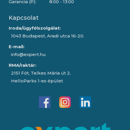
Garancia (P):
8:00 - 13:00
Kapcsolat
Iroda/ügyfélszolgálat:
1043 Budapest, Aradi utca 16-20.
E-mail:
info@expert.hu
RMA/raktár:
2151 Fót, Telkes Mária út 2.
HelloParks 1-es épület