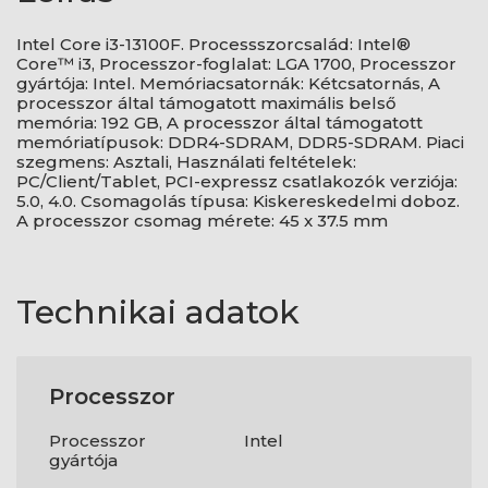
Intel Core i3-13100F. Processszorcsalád: Intel®
Core™ i3, Processzor-foglalat: LGA 1700, Processzor
gyártója: Intel. Memóriacsatornák: Kétcsatornás, A
processzor által támogatott maximális belső
memória: 192 GB, A processzor által támogatott
memóriatípusok: DDR4-SDRAM, DDR5-SDRAM. Piaci
szegmens: Asztali, Használati feltételek:
PC/Client/Tablet, PCI-expressz csatlakozók verziója:
5.0, 4.0. Csomagolás típusa: Kiskereskedelmi doboz.
A processzor csomag mérete: 45 x 37.5 mm
Technikai adatok
Processzor
Processzor
Intel
gyártója