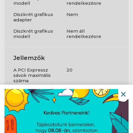
modell
rendelkezésre
Diszkrét grafikus
Nem
adapter
Diszkrét grafikus
Nem áll
modell
rendelkezésre
Jellemzők
A PCI Expressz
20
sávok maximális
száma
PCI-expressz
4.0;5.0
csatlakozók
verziója
PCI Express
1x16+1x4;2x8+1x4
konfigurációk
Use conditions
PC/Client/Tablet