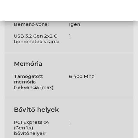
csatlakozók
DisplayPort verzió
1,4000000
Bemenő vonal
Igen
USB 3.2 Gen 2x2 C
1
bemenetek száma
Memória
Támogatott
6 400 Mhz
memória
frekvencia (max)
Bővítő helyek
PCI Express x4
1
(Gen 1.x)
bővítőhelyek