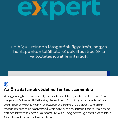
Felhívjuk minden látogatónk figyelmét, hogy a
honlapunkon található képek illusztrációk, a
változtatás jogát fenntartjuk.
Az Ön adatainak védelme fontos számunkra
Ahogy a legtöbb weboldal, a miénk is sütiket (cookie-kat) használ a
nagyobb felhasználói élmény érdekében. Ezt látogatóink adatainak
elemzésére, webhelyünk fejlesztésére, személyre szabott tartalom
megjelenítésére és nagyszerű webhely-élmény biztosítására, valamint
célzott hirdetésekhez alkalmazzuk. Az "Elfogadom" gombra kattintva
Ön elfogadja a sütik használatát.