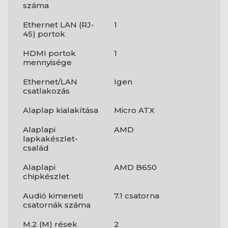
száma
Ethernet LAN (RJ-
1
45) portok
HDMI portok
1
mennyisége
Ethernet/LAN
Igen
csatlakozás
Alaplap kialakítása
Micro ATX
Alaplapi
AMD
lapkakészlet-
család
Alaplapi
AMD B650
chipkészlet
Audió kimeneti
7.1 csatorna
csatornák száma
M.2 (M) rések
2