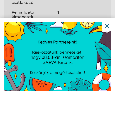
csatlakozó
Fejhallgató
1
kimenetek
Tápellátás
PCI Express x16
2
(Gen 4.x)
foglalatok
Tárolásvezérlők
RAID támogatás
Igen
Hátlapi
ki-/bemeneti