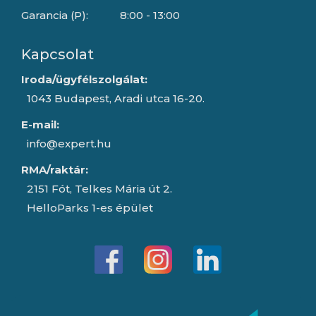
Garancia (P):
8:00 - 13:00
Kapcsolat
Iroda/ügyfélszolgálat:
1043 Budapest, Aradi utca 16-20.
E-mail:
info@expert.hu
RMA/raktár:
2151 Fót, Telkes Mária út 2.
HelloParks 1-es épület