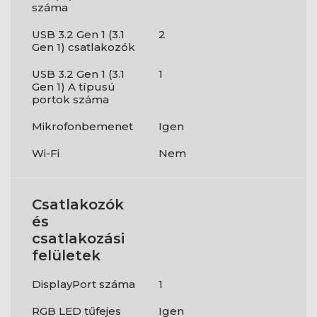
száma
USB 3.2 Gen 1 (3.1
2
Gen 1) csatlakozók
USB 3.2 Gen 1 (3.1
1
Gen 1) A típusú
portok száma
Mikrofonbemenet
Igen
Wi-Fi
Nem
Csatlakozók
és
csatlakozási
felületek
DisplayPort száma
1
RGB LED tűfejes
Igen