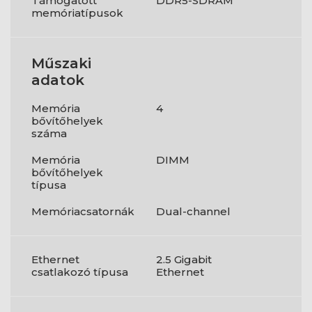
Támogatott
DDR5-SDRAM
memóriatípusok
Műszaki
adatok
Memória
4
bővítőhelyek
száma
Memória
DIMM
bővítőhelyek
típusa
Memóriacsatornák
Dual-channel
Ethernet
2.5 Gigabit
csatlakozó típusa
Ethernet