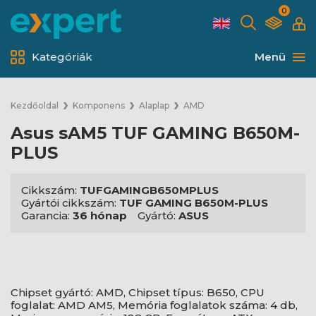
0
Kategóriák
Menü
Kezdőoldal
Komponens
Alaplap
AMD
Asus sAM5 TUF GAMING B650M-
PLUS
Cikkszám:
TUFGAMINGB650MPLUS
Gyártói cikkszám:
TUF GAMING B650M-PLUS
Garancia:
36 hónap
Gyártó:
ASUS
Chipset gyártó: AMD, Chipset típus: B650, CPU
foglalat: AMD AM5, Memória foglalatok száma: 4 db,