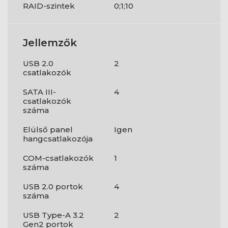
RAID-szintek
0;1;10
Jellemzők
USB 2.0
2
csatlakozók
SATA III-
4
csatlakozók
száma
Elülső panel
Igen
hangcsatlakozója
COM-csatlakozók
1
száma
USB 2.0 portok
4
száma
USB Type-A 3.2
2
Gen2 portok