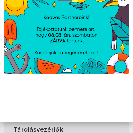
felületek
DisplayPort száma
1
RGB LED tűfejes
Igen
csatlakozó
Tápellátás
PCI Express x16
2
(Gen 4.x)
foglalatok
Hálózat
Wi-Fi szabvány
Wi-Fi 6 (802.11ax)
Tárolásvezérlők