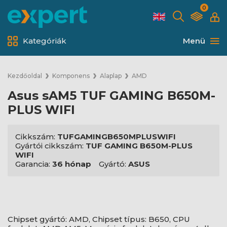
0
Kategóriák
Menü
Kezdőoldal
Komponens
Alaplap
AMD
Asus sAM5 TUF GAMING B650M-
PLUS WIFI
Cikkszám:
TUFGAMINGB650MPLUSWIFI
Gyártói cikkszám:
TUF GAMING B650M-PLUS
WIFI
Garancia:
36 hónap
Gyártó:
ASUS
Chipset gyártó: AMD, Chipset típus: B650, CPU