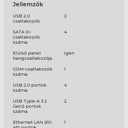
Jellemzők
USB 2.0
2
csatlakozók
SATA III-
4
csatlakozók
száma
Elülső panel
Igen
hangcsatlakozója
COM-csatlakozók
1
száma
USB 2.0 portok
4
száma
USB Type-A 3.2
2
Gen2 portok
száma
Ethernet LAN (RJ-
1
45) portok