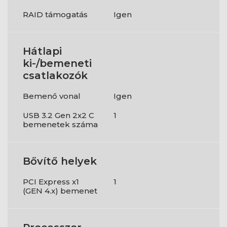
RAID támogatás
Igen
Hátlapi
ki-/bemeneti
csatlakozók
Bemenő vonal
Igen
USB 3.2 Gen 2x2 C
1
bemenetek száma
Bővítő helyek
PCI Express x1
1
(GEN 4.x) bemenet