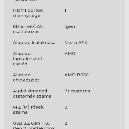
HDMI portok
1
mennyisége
Ethernet/LAN
Igen
csatlakozás
Alaplap kialakítása
Micro ATX
Alaplapi
AMD
lapkakészlet-
család
Alaplapi
AMD B650
chipkészlet
Audió kimeneti
7.1 csatorna
csatornák száma
M.2 (M) rések
2
száma
USB 3.2 Gen 1 (3.1
2
Gen 1) csatlakozók