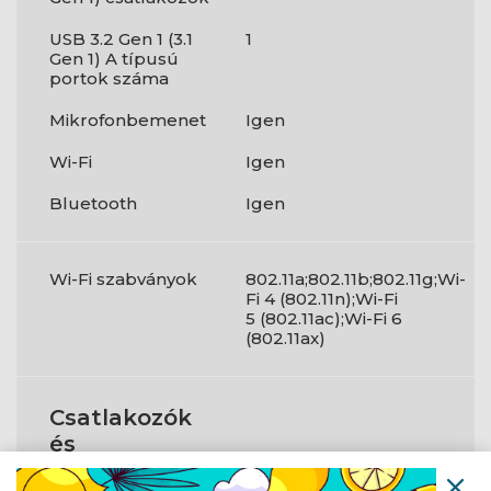
USB 3.2 Gen 1 (3.1
1
Gen 1) A típusú
portok száma
Mikrofonbemenet
Igen
Wi-Fi
Igen
Bluetooth
Igen
Wi-Fi szabványok
802.11a;802.11b;802.11g;Wi-
Fi 4 (802.11n);Wi-Fi
5 (802.11ac);Wi-Fi 6
(802.11ax)
Csatlakozók
és
csatlakozási