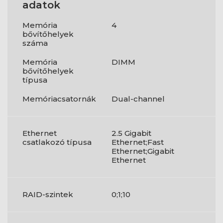
adatok
Memória
4
bővítőhelyek
száma
Memória
DIMM
bővítőhelyek
típusa
Memóriacsatornák
Dual-channel
Ethernet
2.5 Gigabit
csatlakozó típusa
Ethernet;Fast
Ethernet;Gigabit
Ethernet
RAID-szintek
0;1;10