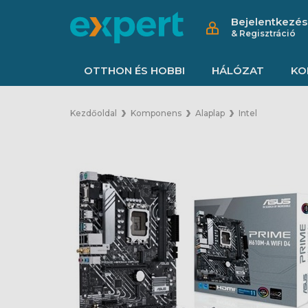
Bejelentkezés
& Regisztráció
OTTHON ÉS HOBBI
HÁLÓZAT
KO
Kezdőoldal
Komponens
Alaplap
Intel