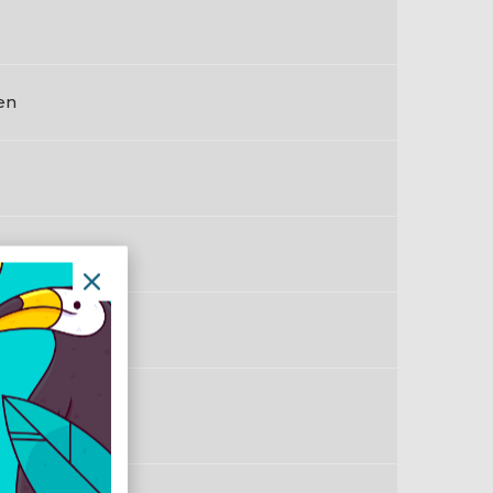
en
en