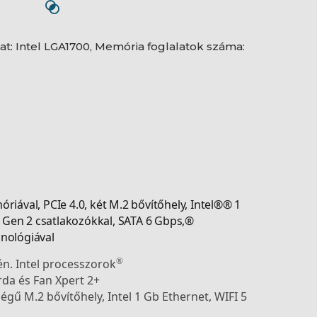
alat: Intel LGA1700, Memória foglalatok száma:
iával, PCIe 4.0, két M.2 bővítőhely, Intel®® 1
2 Gen 2 csatlakozókkal, SATA 6 Gbps,®
nológiával
n. Intel processzorok
®
a és Fan Xpert 2+
gű M.2 bővítőhely, Intel 1 Gb Ethernet, WIFI 5