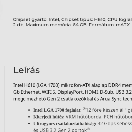
Chipset gyártó: Intel, Chipset típus: H610, CPU fogl
2 db, Maximum memória: 64 GB, Formátum: mATX
Leírás
Intel H610 (LGA 1700) mikrofon-ATX alaplap DDR4 memór
Gb Ethernet, WIFI 5, DisplayPort, HDMI, D-Sub, USB 3.
megcímezhető Gen 2 csatlakozókkal és Arua Sync tech
12 főre készen áll
gé
®
e
Intel LGA 1700 foglalat:
VRM hűtőborda, PCH hűtőbord
Kiterjedt hűtés:
32 Gbps sebessé
Ultragyors csatlakoztathatóság:
és USB 3.2 Gen 2 portok
®