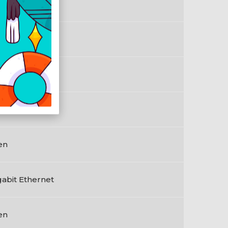
en
gabit Ethernet
en