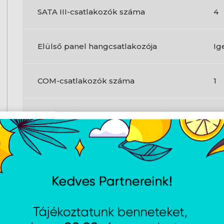
SATA III-csatlakozók száma
4
Elülső panel hangcsatlakozója
Ig
COM-csatlakozók száma
1
TPM-csatlakozó
Ig
USB 2.0 portok száma
4
USB 3.2 Gen 1 (3.1 Gen 1) A típusú portok
2
száma