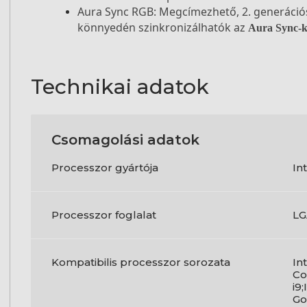
Aura Sync RGB: Megcímezhető, 2. generáció
könnyedén szinkronizálhatók az
Aura Sync-k
Technikai adatok
Csomagolási adatok
Processzor gyártója
In
Processzor foglalat
LG
Kompatibilis processzor sorozata
In
Co
i9
Go