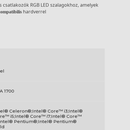
s csatlakozók RGB LED szalagokhoz, amelyek
hardverrel
ompatibilis
tel
A 1700
tel® Celeron®;Intel® Core™ i3;Intel®
re™ i5;Intel® Core™ i7;Intel® Core™
;Intel® Pentium®;Intel® Pentium®
ld