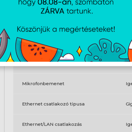
Ethernet LAN (RJ-45) portok
1
PS/2 portok száma
2
HDMI portok mennyisége
1
DisplayPort száma
1
Mikrofonbemenet
Ig
Ethernet csatlakozó típusa
Gi
Ethernet/LAN csatlakozás
Ig