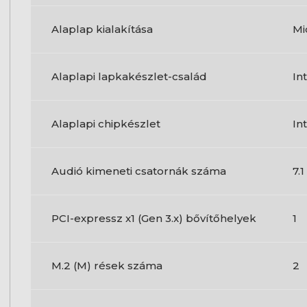
Alaplap kialakítása
Mi
Alaplapi lapkakészlet-család
In
Alaplapi chipkészlet
In
Audió kimeneti csatornák száma
7.
PCI-expressz x1 (Gen 3.x) bővítőhelyek
1
M.2 (M) rések száma
2