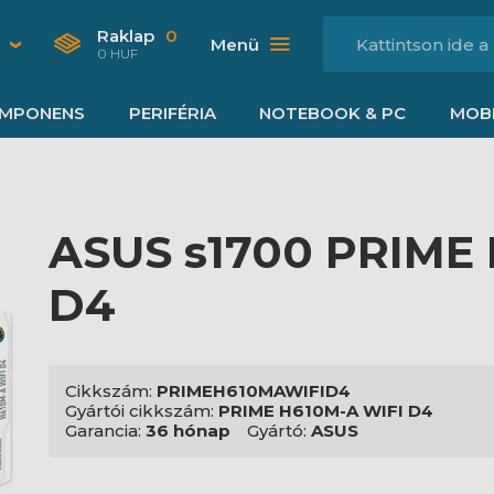
Raklap
0
Menü
0 HUF
MPONENS
PERIFÉRIA
NOTEBOOK & PC
MOBI
ASUS s1700 PRIME
D4
Cikkszám:
PRIMEH610MAWIFID4
Gyártói cikkszám:
PRIME H610M-A WIFI D4
Garancia:
36 hónap
Gyártó:
ASUS