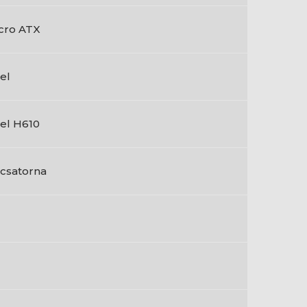
cro ATX
tel
tel H610
1 csatorna