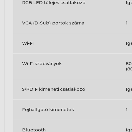
RGB LED tűfejes csatlakozó
Ig
VGA (D-Sub) portok száma
1
Wi-Fi
Ig
Wi-Fi szabványok
80
(8
S/PDIF kimeneti csatlakozó
Ig
Fejhallgató kimenetek
1
Bluetooth
Ig