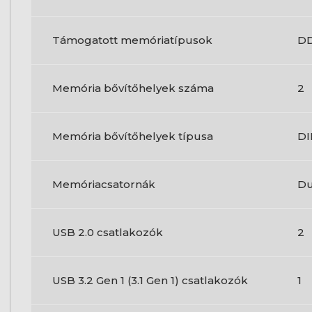
Támogatott memóriatípusok
D
Memória bővítőhelyek száma
2
Memória bővítőhelyek típusa
D
Memóriacsatornák
Du
USB 2.0 csatlakozók
2
USB 3.2 Gen 1 (3.1 Gen 1) csatlakozók
1