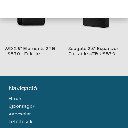
WD 2,5" Elements 2TB
Seagate 2,5" Expansion
USB3.0 - Fekete -
Portable 4TB USB3.0 -
WDBU6Y0020BBK-
Fekete
WESN
Navigáció
Hírek
Újdonságok
Kapcsolat
Letöltések