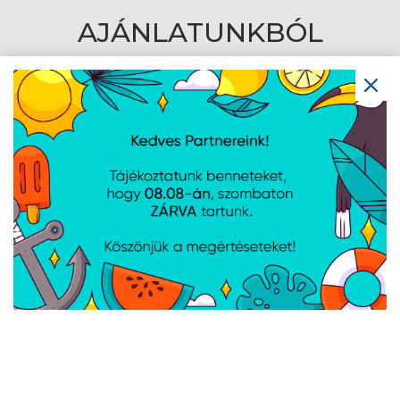
AJÁNLATUNKBÓL
KIFUTÓ
WD 2,5" Elements SE
Seagate 2,5" Basic 2TB
1TB USB 3.2 Gen 1 -
USB3.0 - Fekete
Fekete -
WDBEPK0010BBK-
WESN