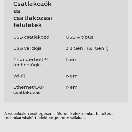
Csatlakozók
és
csatlakozási
felületek
USB csatlakozó
USB A típus
USB verziója
3.2 Gen 1 (3.1 Gen 1)
Thunderbolt™
Nem
technológia
Wi-Fi
Nem
Ethernet/LAN
Nem
csatlakozás
A weboldalon esetlegesen előforduló elektronikus feltöltési,
technikai hibákért felelősséget nem vállalunk.