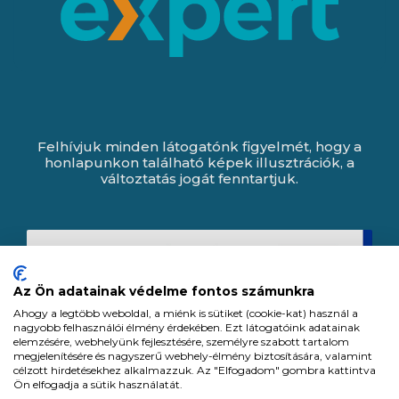
Felhívjuk minden látogatónk figyelmét, hogy a
honlapunkon található képek illusztrációk, a
változtatás jogát fenntartjuk.
Az Ön adatainak védelme fontos számunkra
Ahogy a legtöbb weboldal, a miénk is sütiket (cookie-kat) használ a
nagyobb felhasználói élmény érdekében. Ezt látogatóink adatainak
elemzésére, webhelyünk fejlesztésére, személyre szabott tartalom
megjelenítésére és nagyszerű webhely-élmény biztosítására, valamint
célzott hirdetésekhez alkalmazzuk. Az "Elfogadom" gombra kattintva
Ön elfogadja a sütik használatát.