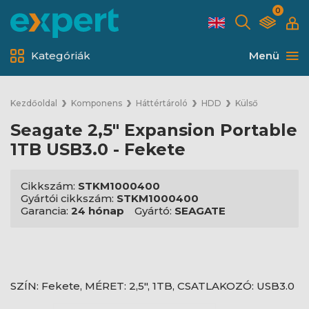
0
Kategóriák
Menü
Kezdőoldal
Komponens
Háttértároló
HDD
Külső
Seagate 2,5" Expansion Portable
1TB USB3.0 - Fekete
Cikkszám:
STKM1000400
Gyártói cikkszám:
STKM1000400
Garancia:
24 hónap
Gyártó:
SEAGATE
SZÍN: Fekete, MÉRET: 2,5", 1TB, CSATLAKOZÓ: USB3.0