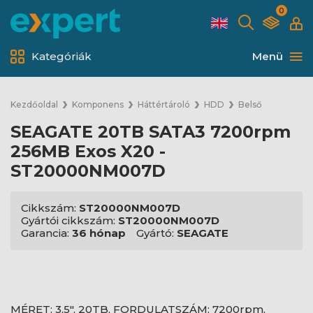
0
Kategóriák
Menü
Kezdőoldal
Komponens
Háttértároló
HDD
Belső
SEAGATE 20TB SATA3 7200rpm
256MB Exos X20 -
ST20000NM007D
Cikkszám:
ST20000NM007D
Gyártói cikkszám:
ST20000NM007D
Garancia:
36 hónap
Gyártó:
SEAGATE
MÉRET: 3,5", 20TB, FORDULATSZÁM: 7200rpm,