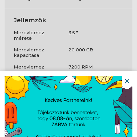
Jellemzők
Merevlemez
3.5 "
mérete
Merevlemez
20 000 GB
kapacitása
Merevlemez
7200 RPM
sebessége
Csatlakozófelület
Serial ATA III
Típus
HDD
Járulékos
PC
komponens
Adatátviteli
6 Gbit/s
sebesség