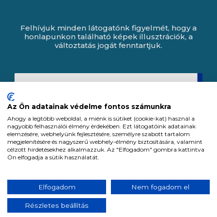
Felhívjuk minden látogatónk figyelmét, hogy a
honlapunkon található képek illusztrációk, a
változtatás jogát fenntartjuk.
Az Ön adatainak védelme fontos számunkra
Ahogy a legtöbb weboldal, a miénk is sütiket (cookie-kat) használ a
nagyobb felhasználói élmény érdekében. Ezt látogatóink adatainak
elemzésére, webhelyünk fejlesztésére, személyre szabott tartalom
megjelenítésére és nagyszerű webhely-élmény biztosítására, valamint
célzott hirdetésekhez alkalmazzuk. Az "Elfogadom" gombra kattintva
Ön elfogadja a sütik használatát.
Expert Zrt. © 1991 -
2026
.
Elfogadom
Nem fogadom el
Minden jog fenntartva. All rights reserved.
Részletes beállítás
Tervezte és készítette:
Vision-Software, az Octopus 8 ERP forgalmazója.