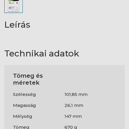
Leírás
Technikai adatok
Tömeg és
méretek
Szélesség
101,85 mm
Magasság
26,1 mm
Mélység
147 mm
Tömeg
670 g