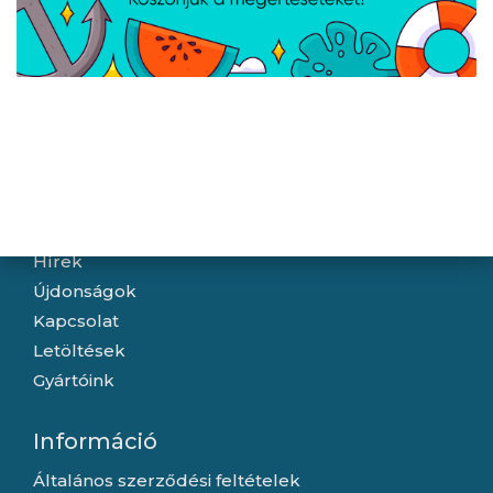
A weboldalon esetlegesen előforduló elektronikus feltöltési,
technikai hibákért felelősséget nem vállalunk.
Navigáció
Hírek
Újdonságok
Kapcsolat
Letöltések
Gyártóink
Információ
Általános szerződési feltételek