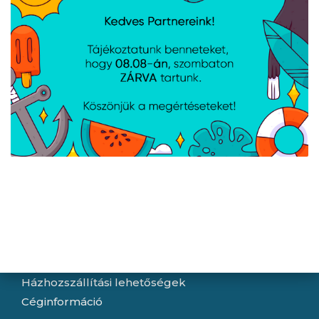
Navigáció
Hírek
Újdonságok
Kapcsolat
Letöltések
Gyártóink
Információ
Általános szerződési feltételek
Adatkezelési tájékoztató
Hallásvédelmi tájékoztató
Süti (cookie) tájékoztató
Házhozszállítási lehetőségek
Céginformáció