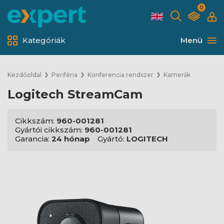
0
Kategóriák
Menü
Kezdőoldal
Periféria
Konferencia rendszer
Kamerák
Logitech StreamCam
Cikkszám:
960-001281
Gyártói cikkszám:
960-001281
Garancia:
24 hónap
Gyártó:
LOGITECH