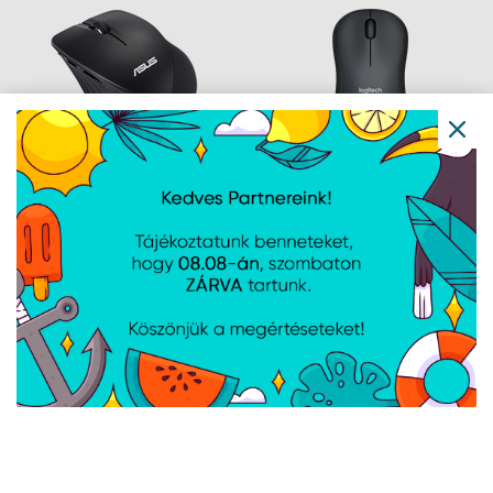
ASUS WT465 - Fekete
Logitech M220 Silent -
Fekete
Navigáció
Hírek
Újdonságok
Kapcsolat