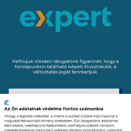
Felhívjuk minden látogatónk figyelmét, hogy a
honlapunkon található képek illusztrációk, a
változtatás jogát fenntartjuk.
Az Ön adatainak védelme fontos számunkra
Ahogy a legtöbb weboldal, a miénk is sütiket (cookie-kat) használ a
nagyobb felhasználói élmény érdekében. Ezt látogatóink adatainak
elemzésére, webhelyünk fejlesztésére, személyre szabott tartalom
megjelenítésére és nagyszerű webhely-élmény biztosítására, valamint