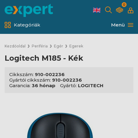
0
Kategóriák
Menü
Kezdőoldal
Periféria
Egér
Egerek
Logitech M185 - Kék
Cikkszám:
910-002236
Gyártói cikkszám:
910-002236
Garancia:
36 hónap
Gyártó:
LOGITECH