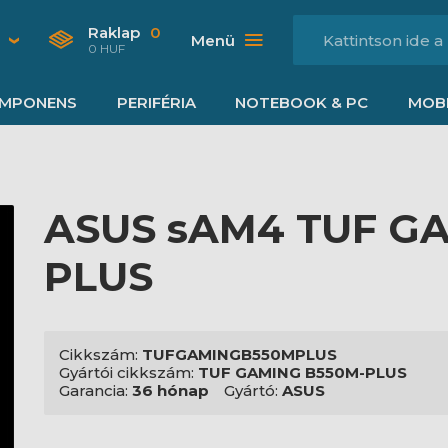
Raklap
0
Menü
0 HUF
MPONENS
PERIFÉRIA
NOTEBOOK & PC
MOBI
ASUS sAM4 TUF G
PLUS
Cikkszám:
TUFGAMINGB550MPLUS
Gyártói cikkszám:
TUF GAMING B550M-PLUS
Garancia:
36 hónap
Gyártó:
ASUS