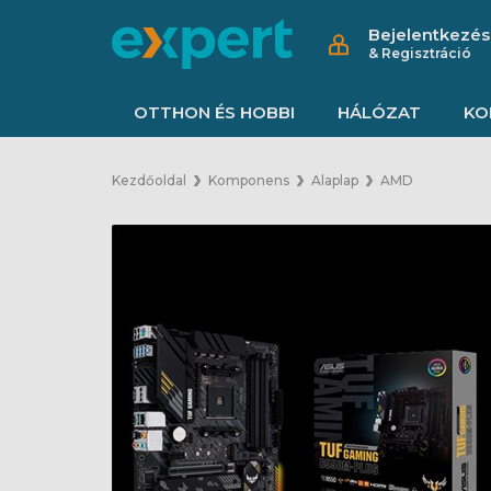
Bejelentkezés
& Regisztráció
OTTHON ÉS HOBBI
HÁLÓZAT
KO
Kezdőoldal
Komponens
Alaplap
AMD