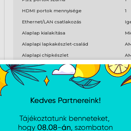
HDMI portok mennyisége
1
Ethernet/LAN csatlakozás
Ig
Alaplap kialakítása
Mi
Alaplapi lapkakészlet-család
A
Alaplapi chipkészlet
AM
USB 3.2 Gen 1 (3.1 Gen 1) csatlakozók
1
USB 3.2 Gen 1 (3.1 Gen 1) A típusú portok
4
száma
Wi-Fi
N
USB 3.2 Gen 2 (3.1 Gen 2) C típusú portok
2
száma