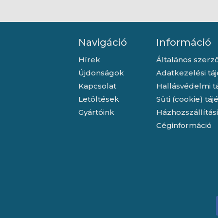
Navigáció
Információ
Hírek
Általános szerző
Újdonságok
Adatkezelési tá
Kapcsolat
Hallásvédelmi t
Letöltések
Süti (cookie) tá
Gyártóink
Házhozszállítás
Céginformáció