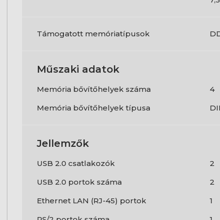
Támogatott memóriatípusok
D
Műszaki adatok
Memória bővítőhelyek száma
4
Memória bővítőhelyek típusa
D
Jellemzők
USB 2.0 csatlakozók
2
USB 2.0 portok száma
2
Ethernet LAN (RJ-45) portok
1
PS/2 portok száma
1