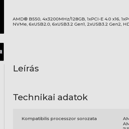
AMD® B550, 4x3200MHz/128GB, 1xPCI-E 4.0 x16, 1xPCI-
NVMe, 6xUSB2.0, 6xUSB3.2 Gen1, 2xUSB3.2 Gen2, HD
Leírás
Technikai adatok
Kompatibilis processzor sorozata
AM
AM
7;