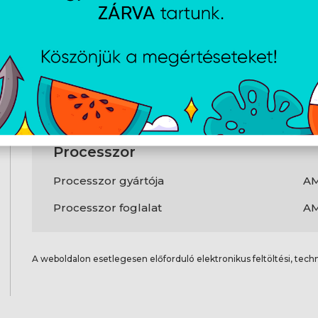
Csatlakozók és csatlakozási
felületek
DisplayPort száma
1
S/PDIF kimeneti port
Ig
Fejhallgató kimenetek
5
Processzor
Processzor gyártója
A
Processzor foglalat
AM
A weboldalon esetlegesen előforduló elektronikus feltöltési, techn