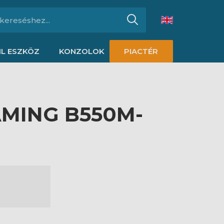
L ESZKÖZ
KONZOLOK
PIACTÉR
AMING B550M-