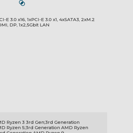
E 3.0 x16, 1xPCI-E 3.0 x1, 4xSATA3, 2xM.2
MI, DP, 1x2,5Gbit LAN
D Ryzen 3 3rd Gen;3rd Generation
D Ryzen 5;3rd Generation AMD Ryzen
3rd Generation AMD Ryzen 9