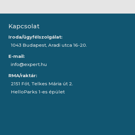
Kapcsolat
Iroda/ügyfélszolgálat:
1043 Budapest, Aradi utca 16-20.
E-mail:
info@expert.hu
RMA/raktár:
2151 Fót, Telkes Mária út 2.
HelloParks 1-es épület