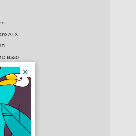
en
cro ATX
MD
D B550
em