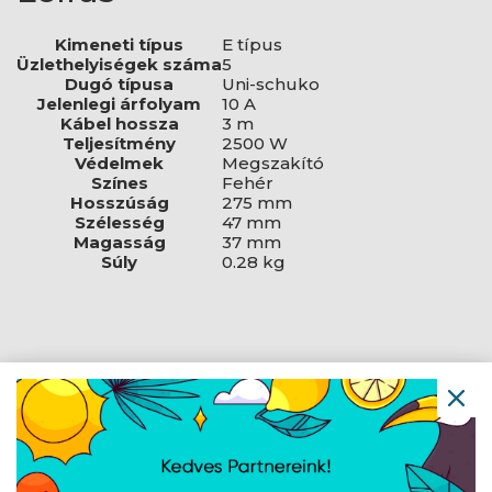
Kimeneti típus
E típus
Üzlethelyiségek száma
5
Dugó típusa
Uni-schuko
Jelenlegi árfolyam
10 A
Kábel hossza
3 m
Teljesítmény
2500 W
Védelmek
Megszakító
Színes
Fehér
Hosszúság
275 mm
Szélesség
47 mm
Magasság
37 mm
Súly
0.28 kg
Navigáció
Hírek