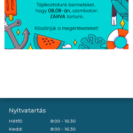
Újdonságok
Kapcsolat
Letöltések
Gyártóink
Információ
Általános szerződési feltételek
Adatkezelési tájékoztató
Hallásvédelmi tájékoztató
Süti (cookie) tájékoztató
Házhozszállítási lehetőségek
Céginformáció
Nyitvatartás
Hétfő:
8:00 - 16:30
Kedd:
8:00 - 16:30