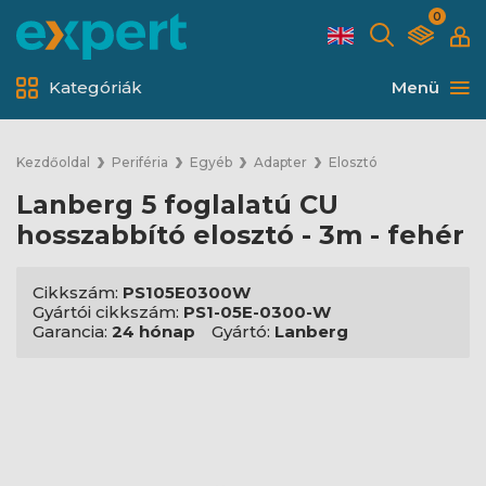
0
Kategóriák
Menü
Kezdőoldal
Periféria
Egyéb
Adapter
Elosztó
Lanberg 5 foglalatú CU
hosszabbító elosztó - 3m - fehér
Cikkszám:
PS105E0300W
Gyártói cikkszám:
PS1-05E-0300-W
Garancia:
24 hónap
Gyártó:
Lanberg