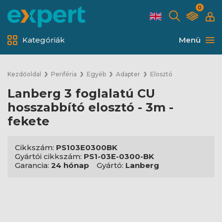
0
Kategóriák
Menü
Kezdőoldal
Periféria
Egyéb
Adapter
Elosztó
Lanberg 3 foglalatú CU
hosszabbító elosztó - 3m -
fekete
Cikkszám:
PS103E0300BK
Gyártói cikkszám:
PS1-03E-0300-BK
Garancia:
24 hónap
Gyártó:
Lanberg