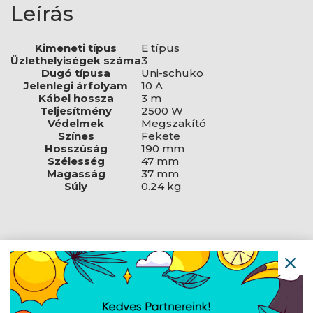
Leírás
Kimeneti típus
E típus
Üzlethelyiségek száma
3
Dugó típusa
Uni-schuko
Jelenlegi árfolyam
10 A
Kábel hossza
3 m
Teljesítmény
2500 W
Védelmek
Megszakító
Színes
Fekete
Hosszúság
190 mm
Szélesség
47 mm
Magasság
37 mm
Súly
0.24 kg
Navigáció