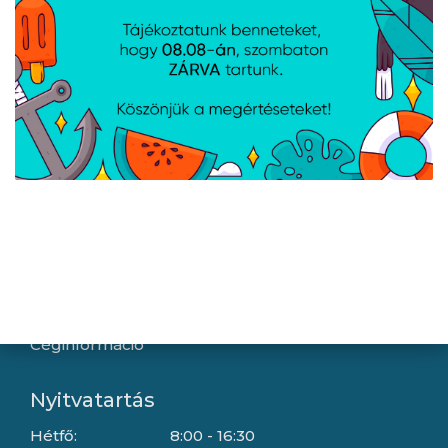
Hírek
Újdonságok
Kapcsolat
Letöltések
Gyártóink
Információ
Általános szerződési feltételek
Adatkezelési tájékoztató
Hallásvédelmi tájékoztató
Süti (cookie) tájékoztató
Házhozszállítási lehetőségek
Céginformáció
Nyitvatartás
Hétfő:
8:00 - 16:30